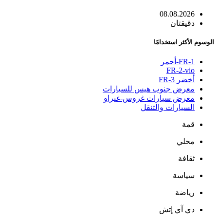
08.08.2026
دقيقتان
الوسوم الأكثر استخدامًا
FR-1-أحمر
FR-2-vio
أخضر FR-3
معرض جنوب هيس للسيارات
معرض سيارات غروس-غيراو
السيارات والتنقل
قمة
محلي
ثقافة
سياسة
رياضة
دي آي إتش