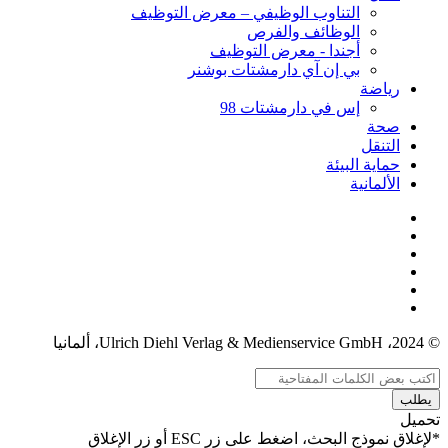
التناوب الوظيفي – معرض التوظيف
الوظائف والفرص
أجندا - معرض التوظيف
بي إن آي دارمشتات بوشنر
رياضة
إس في دارمشتات 98
صحة
التنقل
حماية البيئة
الألمانية
© 2024، Ulrich Diehl Verlag & Medienservice GmbH، ألمانيا
يطلب
تحميل
*لإغلاق نموذج البحث، اضغط على زر ESC أو زر الإغلاق