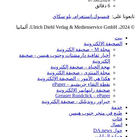
6 دقائق
تابعونا على:
فيسبوك،
إنستغرام
، بلو سكاي
© 2024، Ulrich Diehl Verlag & Medienservice GmbH، ألمانيا
بيت
الصحيفة الإلكترونية
مجلة M – صحيفة إلكترونية
أخبار ثقافية دارمشتات وجنوب هيسن - صحيفة
إلكترونية
بهجة الحياة – صحيفة إلكترونية
مجلة المنتدى - صحيفة إلكترونية
هكذا هي الأمور – الصحيفة الإلكترونية
نقطة التقاء جريشيم – ePaper
صحيفة راينهايمر الإلكترونية
Gerauer Rundclick – ePaper
جيراور روندبليك - صحيفة إلكترونية
خدمة
صُنع في متجر جنوب هيسن
فئات
اتصال
حول DA.news
حماية البيانات