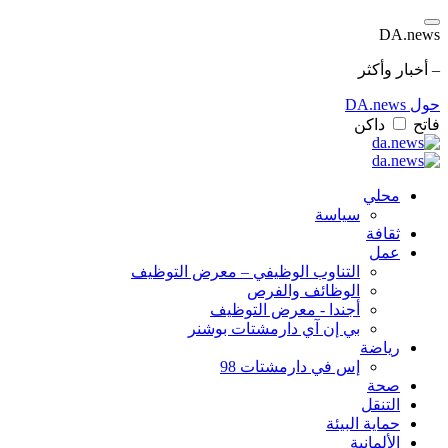
DA.news
– أخبار وأكثر
حول DA.news
فاتح
داكن
محلي
سياسة
ثقافة
عمل
التناوب الوظيفي – معرض التوظيف
الوظائف والفرص
أجندا - معرض التوظيف
بي إن آي دارمشتات بوشنر
رياضة
إس في دارمشتات 98
صحة
التنقل
حماية البيئة
الألمانية