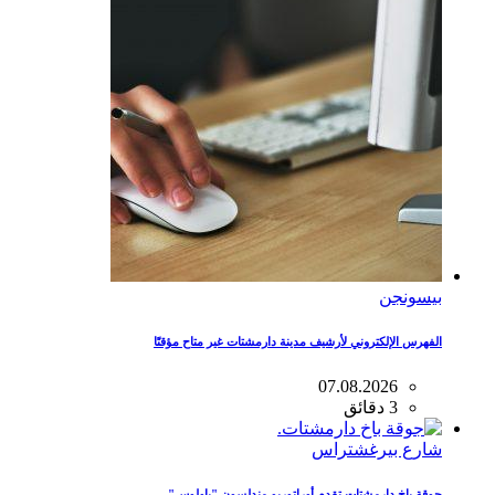
بيسونجن
الفهرس الإلكتروني لأرشيف مدينة دارمشتات غير متاح مؤقتًا
07.08.2026
3 دقائق
شارع بيرغشتراس
جوقة باخ دارمشتات تقدم أوراتوريو مندلسون "باولوس"