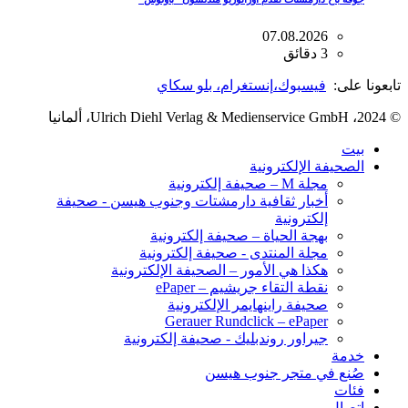
07.08.2026
3 دقائق
تابعونا على:
فيسبوك،
إنستغرام
، بلو سكاي
© 2024، Ulrich Diehl Verlag & Medienservice GmbH، ألمانيا
بيت
الصحيفة الإلكترونية
مجلة M – صحيفة إلكترونية
أخبار ثقافية دارمشتات وجنوب هيسن - صحيفة
إلكترونية
بهجة الحياة – صحيفة إلكترونية
مجلة المنتدى - صحيفة إلكترونية
هكذا هي الأمور – الصحيفة الإلكترونية
نقطة التقاء جريشيم – ePaper
صحيفة راينهايمر الإلكترونية
Gerauer Rundclick – ePaper
جيراور روندبليك - صحيفة إلكترونية
خدمة
صُنع في متجر جنوب هيسن
فئات
اتصال