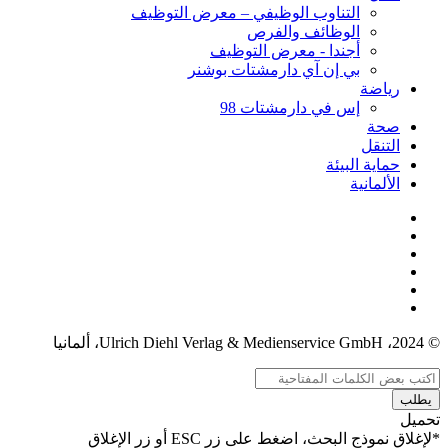
التناوب الوظيفي – معرض التوظيف
الوظائف والفرص
أجندا - معرض التوظيف
بي إن آي دارمشتات بوشنر
رياضة
إس في دارمشتات 98
صحة
التنقل
حماية البيئة
الألمانية
© 2024، Ulrich Diehl Verlag & Medienservice GmbH، ألمانيا
يطلب
تحميل
*لإغلاق نموذج البحث، اضغط على زر ESC أو زر الإغلاق