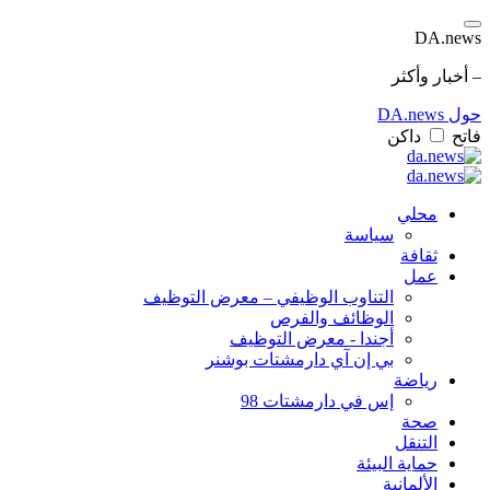
DA.news
– أخبار وأكثر
حول DA.news
فاتح
داكن
محلي
سياسة
ثقافة
عمل
التناوب الوظيفي – معرض التوظيف
الوظائف والفرص
أجندا - معرض التوظيف
بي إن آي دارمشتات بوشنر
رياضة
إس في دارمشتات 98
صحة
التنقل
حماية البيئة
الألمانية