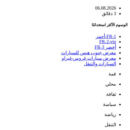
06.08.2026
3 دقائق
الوسوم الأكثر استخدامًا
FR-1-أحمر
FR-2-vio
أخضر FR-3
معرض جنوب هيس للسيارات
معرض سيارات غروس-غيراو
السيارات والتنقل
قمة
محلي
ثقافة
سياسة
رياضة
التنقل