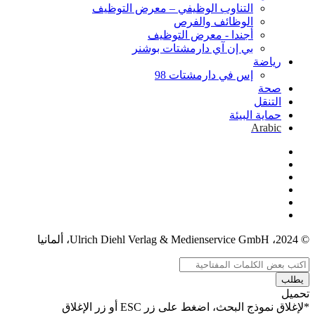
التناوب الوظيفي – معرض التوظيف
الوظائف والفرص
أجندا - معرض التوظيف
بي إن آي دارمشتات بوشنر
رياضة
إس في دارمشتات 98
صحة
التنقل
حماية البيئة
Arabic
© 2024، Ulrich Diehl Verlag & Medienservice GmbH، ألمانيا
يطلب
تحميل
*لإغلاق نموذج البحث، اضغط على زر ESC أو زر الإغلاق