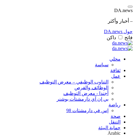
DA.news
– أخبار وأكثر
حول DA.news
فاتح
داكن
محلي
سياسة
ثقافة
عمل
التناوب الوظيفي – معرض التوظيف
الوظائف والفرص
أجندا - معرض التوظيف
بي إن آي دارمشتات بوشنر
رياضة
إس في دارمشتات 98
صحة
التنقل
حماية البيئة
Arabic