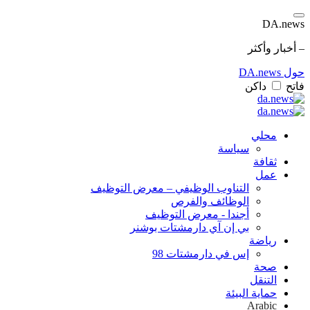
DA.news
– أخبار وأكثر
حول DA.news
فاتح
داكن
محلي
سياسة
ثقافة
عمل
التناوب الوظيفي – معرض التوظيف
الوظائف والفرص
أجندا - معرض التوظيف
بي إن آي دارمشتات بوشنر
رياضة
إس في دارمشتات 98
صحة
التنقل
حماية البيئة
Arabic