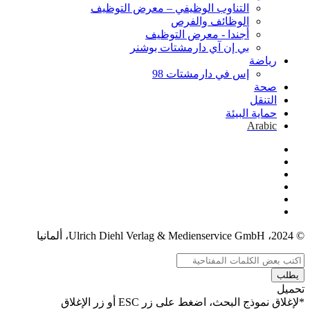
التناوب الوظيفي – معرض التوظيف
الوظائف والفرص
أجندا - معرض التوظيف
بي إن آي دارمشتات بوشنر
رياضة
إس في دارمشتات 98
صحة
التنقل
حماية البيئة
Arabic
© 2024، Ulrich Diehl Verlag & Medienservice GmbH، ألمانيا
يطلب
تحميل
*لإغلاق نموذج البحث، اضغط على زر ESC أو زر الإغلاق