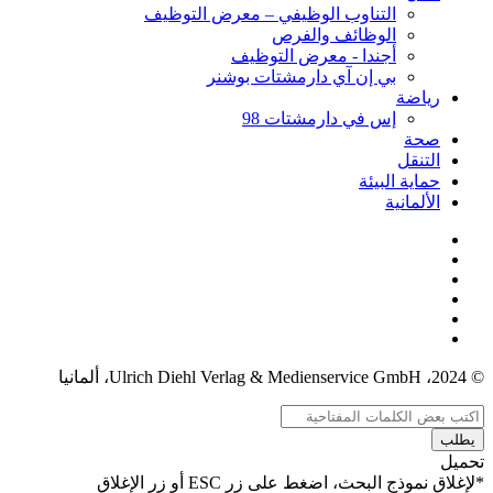
التناوب الوظيفي – معرض التوظيف
الوظائف والفرص
أجندا - معرض التوظيف
بي إن آي دارمشتات بوشنر
رياضة
إس في دارمشتات 98
صحة
التنقل
حماية البيئة
الألمانية
© 2024، Ulrich Diehl Verlag & Medienservice GmbH، ألمانيا
يطلب
تحميل
*لإغلاق نموذج البحث، اضغط على زر ESC أو زر الإغلاق