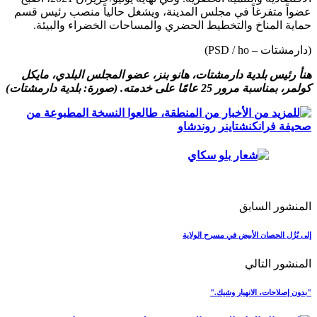
عضواً متفرغاً في مجلس المدينة، ويشغل حالياً منصب رئيس قسم
حماية المناخ والتخطيط الحضري والمساحات الخضراء والبيئة.
(دارمشتات – PSD / ho)
هنأ رئيس بلدية دارمشتات، هانو بنز، عضو المجلس البلدي، مايكل
كولمر، بمناسبة مرور 25 عامًا على خدمته. (صورة: بلدية دارمشتات)
المنشور السابق
إلى نُزُل الحصان الأبيض في مسرح الولاية
المنشور التالي
"بدون إصلاحات، الانهيار وشيك."