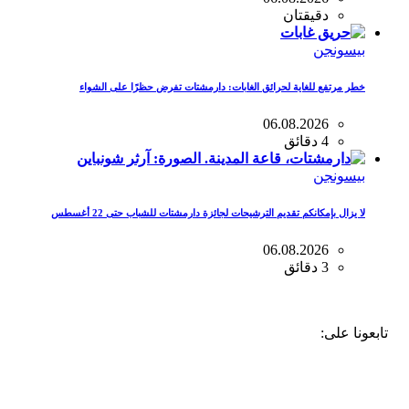
دقيقتان
بيسونجن
خطر مرتفع للغاية لحرائق الغابات: دارمشتات تفرض حظرًا على الشواء
06.08.2026
4 دقائق
بيسونجن
لا يزال بإمكانكم تقديم الترشيحات لجائزة دارمشتات للشباب حتى 22 أغسطس
06.08.2026
3 دقائق
،
بلو
فيسبوك،
إنستغرام
تابعونا على:
سكاي