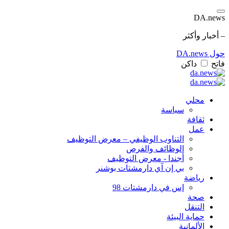
DA.news
– أخبار وأكثر
حول DA.news
فاتح
داكن
محلي
سياسة
ثقافة
عمل
التناوب الوظيفي – معرض التوظيف
الوظائف والفرص
أجندا - معرض التوظيف
بي إن آي دارمشتات بوشنر
رياضة
إس في دارمشتات 98
صحة
التنقل
حماية البيئة
الألمانية