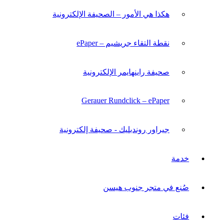
هكذا هي الأمور – الصحيفة الإلكترونية
نقطة التقاء جريشيم – ePaper
صحيفة راينهايمر الإلكترونية
Gerauer Rundclick – ePaper
جيراور روندبليك - صحيفة إلكترونية
خدمة
صُنع في متجر جنوب هيسن
فئات