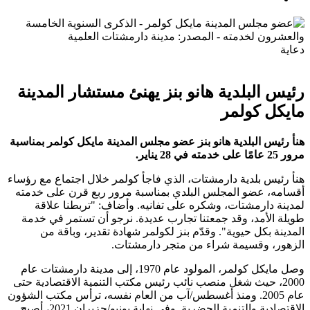
دعاية
رئيس البلدية هانو بنز يهنئ مستشار المدينة
مايكل كولمر
هنأ رئيس البلدية هانو بنز عضو مجلس المدينة مايكل كولمر بمناسبة
مرور 25 عامًا على خدمته في 28 يناير.
هنأ رئيس بلدية دارمشتات، الذي فاجأ كولمر خلال اجتماع مع رؤساء
أقسامه، عضو المجلس البلدي بمناسبة مرور ربع قرن على خدمته
لمدينة دارمشتات، وشكره على تفانيه. وأضاف: "تربطنا علاقة
طويلة الأمد، وقد جمعتنا تجارب عديدة. نرجو أن تستمر في خدمة
المدينة بكل حيوية". وقدّم بنز لكولمر شهادة تقدير، وباقة من
الزهور، وقسيمة شراء من متجر دارمشتات.
وصل مايكل كولمر، المولود عام 1970، إلى مدينة دارمشتات عام
2000، حيث شغل منصب نائب رئيس مكتب التنمية الاقتصادية حتى
عام 2005. ومنذ أغسطس/آب من العام نفسه، ترأس مكتب الشؤون
الاقتصادية والتنمية الحضرية. وفي نهاية يونيو/حزيران 2021، أصبح