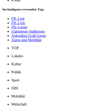
4 Min
Am häufigsten verwendete Tags
FR-1-rot
FR-2-vio
FR-3-grün
Automesse Südhessen
Autosalon Groß-Gerau
Autos und Mobilität
TOP
Lokales
Kultur
Politik
Sport
DIH
Mobilität
Wirtschaft