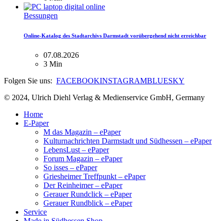
Bessungen
Online-Katalog des Stadtarchivs Darmstadt vorübergehend nicht erreichbar
07.08.2026
3 Min
Folgen Sie uns:
FACEBOOK
INSTAGRAM
BLUESKY
© 2024, Ulrich Diehl Verlag & Medienservice GmbH, Germany
Home
E-Paper
M das Magazin – ePaper
Kulturnachrichten Darmstadt und Südhessen – ePaper
LebensLust – ePaper
Forum Magazin – ePaper
So isses – ePaper
Griesheimer Treffpunkt – ePaper
Der Reinheimer – ePaper
Gerauer Rundclick – ePaper
Gerauer Rundblick – ePaper
Service
Made in Südhessen Shop