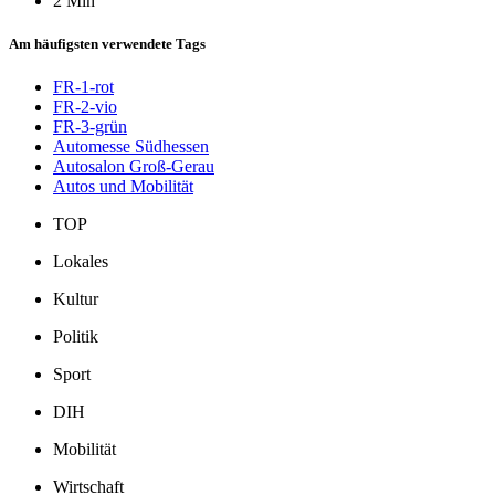
2 Min
Am häufigsten verwendete Tags
FR-1-rot
FR-2-vio
FR-3-grün
Automesse Südhessen
Autosalon Groß-Gerau
Autos und Mobilität
TOP
Lokales
Kultur
Politik
Sport
DIH
Mobilität
Wirtschaft