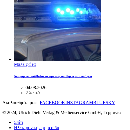
Μπλε φώτα
Διαρρήκτες εισέβαλαν σε αρκετές αποθήκες στο υπόγειο
04.08.2026
2 λεπτά
Ακολουθήστε μας:
FACEBOOK
INSTAGRAM
BLUESKY
© 2024, Ulrich Diehl Verlag & Medienservice GmbH, Γερμανία
Σπίτι
Ηλεκτρονική εφημερίδα