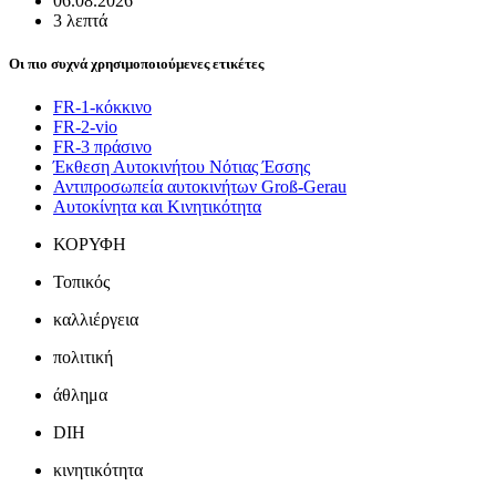
06.08.2026
3 λεπτά
Οι πιο συχνά χρησιμοποιούμενες ετικέτες
FR-1-κόκκινο
FR-2-vio
FR-3 πράσινο
Έκθεση Αυτοκινήτου Νότιας Έσσης
Αντιπροσωπεία αυτοκινήτων Groß-Gerau
Αυτοκίνητα και Κινητικότητα
ΚΟΡΥΦΗ
Τοπικός
καλλιέργεια
πολιτική
άθλημα
DIH
κινητικότητα