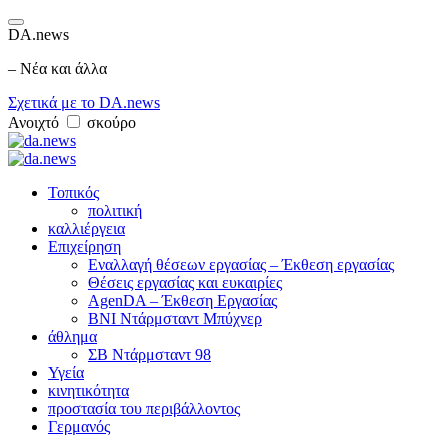
DA.news
– Νέα και άλλα
Σχετικά με το DA.news
Ανοιχτό
σκούρο
Τοπικός
πολιτική
καλλιέργεια
Επιχείρηση
Εναλλαγή θέσεων εργασίας – Έκθεση εργασίας
Θέσεις εργασίας και ευκαιρίες
AgenDA – Έκθεση Εργασίας
BNI Ντάρμσταντ Μπύχνερ
άθλημα
ΣΒ Ντάρμσταντ 98
Υγεία
κινητικότητα
προστασία του περιβάλλοντος
Γερμανός