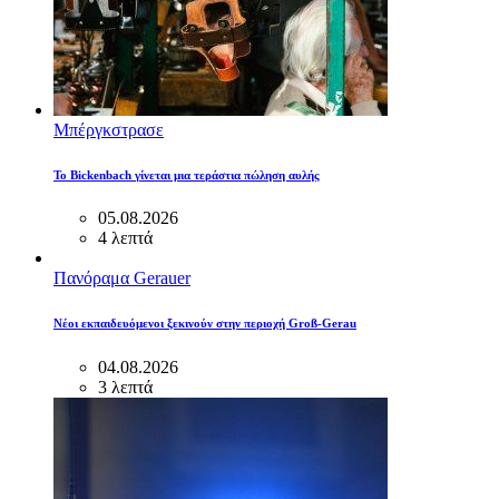
Μπέργκστρασε
Το Bickenbach γίνεται μια τεράστια πώληση αυλής
05.08.2026
4 λεπτά
Πανόραμα Gerauer
Νέοι εκπαιδευόμενοι ξεκινούν στην περιοχή Groß-Gerau
04.08.2026
3 λεπτά