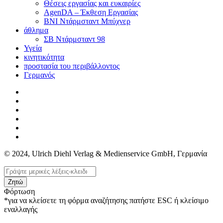
Θέσεις εργασίας και ευκαιρίες
AgenDA – Έκθεση Εργασίας
BNI Ντάρμσταντ Μπύχνερ
άθλημα
ΣΒ Ντάρμσταντ 98
Υγεία
κινητικότητα
προστασία του περιβάλλοντος
Γερμανός
© 2024, Ulrich Diehl Verlag & Medienservice GmbH, Γερμανία
Ζητώ
Φόρτωση
*για να κλείσετε τη φόρμα αναζήτησης πατήστε ESC ή κλείσιμο
εναλλαγής