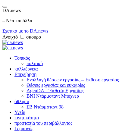
DA.news
– Νέα και άλλα
Σχετικά με το DA.news
Ανοιχτό
σκούρο
Τοπικός
πολιτική
καλλιέργεια
Επιχείρηση
Εναλλαγή θέσεων εργασίας – Έκθεση εργασίας
Θέσεις εργασίας και ευκαιρίες
AgenDA – Έκθεση Εργασίας
BNI Ντάρμσταντ Μπύχνερ
άθλημα
ΣΒ Ντάρμσταντ 98
Υγεία
κινητικότητα
προστασία του περιβάλλοντος
Γερμανός