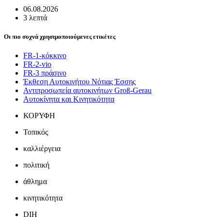
06.08.2026
3 λεπτά
Οι πιο συχνά χρησιμοποιούμενες ετικέτες
FR-1-κόκκινο
FR-2-vio
FR-3 πράσινο
Έκθεση Αυτοκινήτου Νότιας Έσσης
Αντιπροσωπεία αυτοκινήτων Groß-Gerau
Αυτοκίνητα και Κινητικότητα
ΚΟΡΥΦΗ
Τοπικός
καλλιέργεια
πολιτική
άθλημα
κινητικότητα
DIH