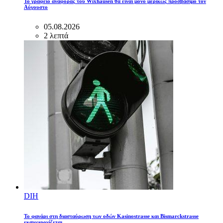
Το γραφείο αναφοράς του Wixhausen θα είναι μόνο μερικώς προσβάσιμο τον
Αύγουστο
05.08.2026
2 λεπτά
DIH
Το φανάρι στη διασταύρωση των οδών Kasinostrasse και Bismarckstrasse
εκσυγχρονίζεται