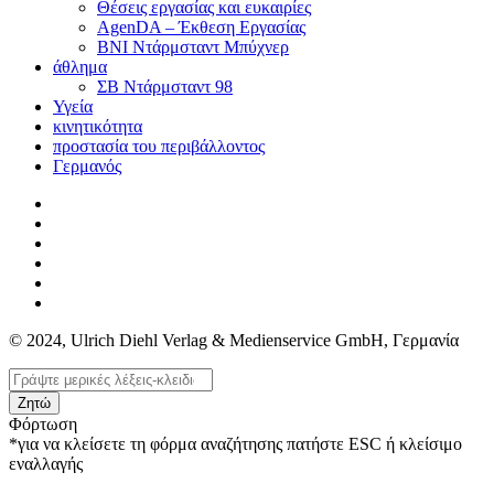
Θέσεις εργασίας και ευκαιρίες
AgenDA – Έκθεση Εργασίας
BNI Ντάρμσταντ Μπύχνερ
άθλημα
ΣΒ Ντάρμσταντ 98
Υγεία
κινητικότητα
προστασία του περιβάλλοντος
Γερμανός
© 2024, Ulrich Diehl Verlag & Medienservice GmbH, Γερμανία
Ζητώ
Φόρτωση
*για να κλείσετε τη φόρμα αναζήτησης πατήστε ESC ή κλείσιμο
εναλλαγής