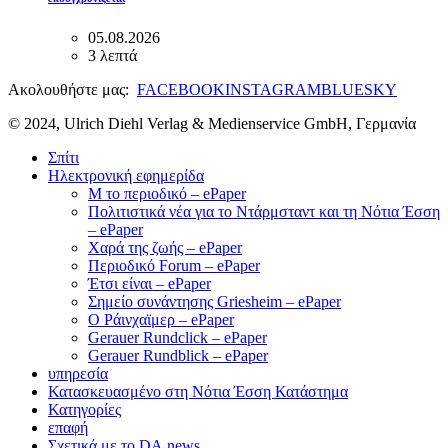
05.08.2026
3 λεπτά
Ακολουθήστε μας:
FACEBOOK
INSTAGRAM
BLUESKY
© 2024, Ulrich Diehl Verlag & Medienservice GmbH, Γερμανία
Σπίτι
Ηλεκτρονική εφημερίδα
M το περιοδικό – ePaper
Πολιτιστικά νέα για το Ντάρμσταντ και τη Νότια Έσση
– ePaper
Χαρά της ζωής – ePaper
Περιοδικό Forum – ePaper
Έτσι είναι – ePaper
Σημείο συνάντησης Griesheim – ePaper
Ο Ράινχαϊμερ – ePaper
Gerauer Rundclick – ePaper
Gerauer Rundblick – ePaper
υπηρεσία
Κατασκευασμένο στη Νότια Έσση Κατάστημα
Κατηγορίες
επαφή
Σχετικά με το DA.news