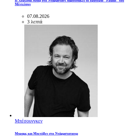
Η Χορωδία Μπαχ στο Ντάρμσταντ παρουσιάζει το ορατόριο "Paulus" του
Μέντελσον
07.08.2026
3 λεπτά
Μπέσουνγκεν
Μπραμς και Μπετόβεν στο Ντάρμστατιουμ