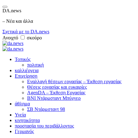
DA.news
– Νέα και άλλα
Σχετικά με το DA.news
Ανοιχτό
σκούρο
Τοπικός
πολιτική
καλλιέργεια
Επιχείρηση
Εναλλαγή θέσεων εργασίας – Έκθεση εργασίας
Θέσεις εργασίας και ευκαιρίες
AgenDA – Έκθεση Εργασίας
BNI Ντάρμσταντ Μπύχνερ
άθλημα
ΣΒ Ντάρμσταντ 98
Υγεία
κινητικότητα
προστασία του περιβάλλοντος
Γερμανός