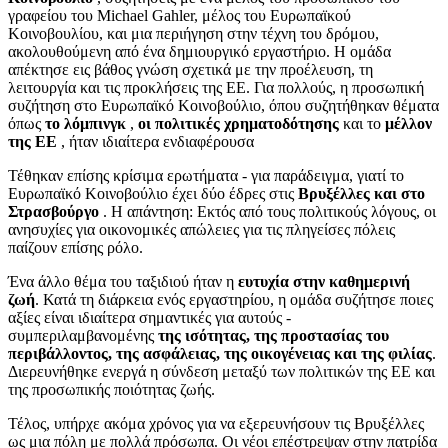
γραφείου του Michael Gahler, μέλος του Ευρωπαϊκού
Κοινοβουλίου, και μια περιήγηση στην τέχνη του δρόμου,
ακολουθούμενη από ένα δημιουργικό εργαστήριο. Η ομάδα
απέκτησε εις βάθος γνώση σχετικά με την προέλευση, τη
λειτουργία και τις προκλήσεις της ΕΕ. Για πολλούς, η προσωπική
συζήτηση στο Ευρωπαϊκό Κοινοβούλιο, όπου συζητήθηκαν θέματα
όπως
το λόμπινγκ
,
οι πολιτικές χρηματοδότησης
και το
μέλλον
της ΕΕ
, ήταν ιδιαίτερα ενδιαφέρουσα
Τέθηκαν επίσης κρίσιμα ερωτήματα - για παράδειγμα, γιατί το
Ευρωπαϊκό Κοινοβούλιο έχει δύο έδρες στις
Βρυξέλλες και στο
Στρασβούργο
. Η απάντηση: Εκτός από τους πολιτικούς λόγους, οι
ανησυχίες για οικονομικές απώλειες για τις πληγείσες πόλεις
παίζουν επίσης ρόλο.
Ένα άλλο θέμα του ταξιδιού ήταν η
ευτυχία στην καθημερινή
ζωή
. Κατά τη διάρκεια ενός εργαστηρίου, η ομάδα συζήτησε ποιες
αξίες είναι ιδιαίτερα σημαντικές για αυτούς -
συμπεριλαμβανομένης
της ισότητας, της προστασίας του
περιβάλλοντος, της ασφάλειας, της οικογένειας και της φιλίας
.
Διερευνήθηκε ενεργά η σύνδεση μεταξύ των πολιτικών της ΕΕ και
της προσωπικής ποιότητας ζωής.
Τέλος, υπήρχε ακόμα χρόνος για να εξερευνήσουν τις Βρυξέλλες
ως μια πόλη με πολλά πρόσωπα. Οι νέοι επέστρεψαν στην πατρίδα