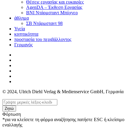
Θέσεις εργασίας και ευκαιρίες
AgenDA – Έκθεση Εργασίας
BNI Ντάρμσταντ Μπύχνερ
άθλημα
ΣΒ Ντάρμσταντ 98
Υγεία
κινητικότητα
προστασία του περιβάλλοντος
Γερμανός
© 2024, Ulrich Diehl Verlag & Medienservice GmbH, Γερμανία
Ζητώ
Φόρτωση
*για να κλείσετε τη φόρμα αναζήτησης πατήστε ESC ή κλείσιμο
εναλλαγής