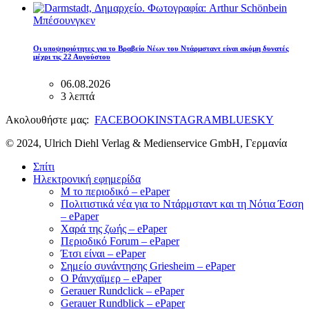
Μπέσουνγκεν
Οι υποψηφιότητες για το Βραβείο Νέων του Ντάρμσταντ είναι ακόμη δυνατές
μέχρι τις 22 Αυγούστου
06.08.2026
3 λεπτά
Ακολουθήστε μας:
FACEBOOK
INSTAGRAM
BLUESKY
© 2024, Ulrich Diehl Verlag & Medienservice GmbH, Γερμανία
Σπίτι
Ηλεκτρονική εφημερίδα
M το περιοδικό – ePaper
Πολιτιστικά νέα για το Ντάρμσταντ και τη Νότια Έσση
– ePaper
Χαρά της ζωής – ePaper
Περιοδικό Forum – ePaper
Έτσι είναι – ePaper
Σημείο συνάντησης Griesheim – ePaper
Ο Ράινχαϊμερ – ePaper
Gerauer Rundclick – ePaper
Gerauer Rundblick – ePaper