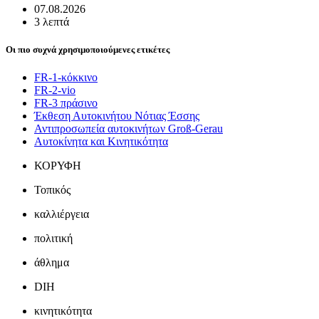
07.08.2026
3 λεπτά
Οι πιο συχνά χρησιμοποιούμενες ετικέτες
FR-1-κόκκινο
FR-2-vio
FR-3 πράσινο
Έκθεση Αυτοκινήτου Νότιας Έσσης
Αντιπροσωπεία αυτοκινήτων Groß-Gerau
Αυτοκίνητα και Κινητικότητα
ΚΟΡΥΦΗ
Τοπικός
καλλιέργεια
πολιτική
άθλημα
DIH
κινητικότητα