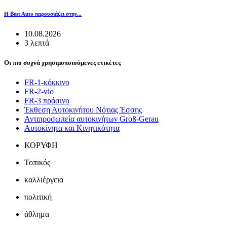
Η Best Auto παρουσιάζει στην...
10.08.2026
3 λεπτά
Οι πιο συχνά χρησιμοποιούμενες ετικέτες
FR-1-κόκκινο
FR-2-vio
FR-3 πράσινο
Έκθεση Αυτοκινήτου Νότιας Έσσης
Αντιπροσωπεία αυτοκινήτων Groß-Gerau
Αυτοκίνητα και Κινητικότητα
ΚΟΡΥΦΗ
Τοπικός
καλλιέργεια
πολιτική
άθλημα