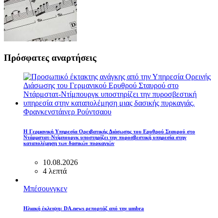
Πρόσφατες αναρτήσεις
Φρανκενστάινερ Ρούντσαου
Η Γερμανική Υπηρεσία Ορειβατικής Διάσωσης του Ερυθρού Σταυρού στο
Ντάρμστατ-Ντίμπουργκ υποστηρίζει την πυροσβεστική υπηρεσία στην
καταπολέμηση των δασικών πυρκαγιών
10.08.2026
4 λεπτά
Μπέσουνγκεν
Ηλιακή έκλειψη: DA.news ρεπορτάζ από την umbra