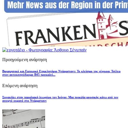
Προηγούμενη ανάρτηση
Βιομηχανικό και Εμπορικό Επιμελητήριο Ντάρμσταντ: Το κλείσιμο της γέφυρας Τσέλερ
στον αυτοκινητόδρομο B45 προκαλεί...
Επόμενη ανάρτηση
Συναυλίες στην παραλιακή λεωφόρο τον Ιούνιο: Μια ποικιλία μουσικής κάτω από τον
ανοιχτό ουρανό στο Ντάρμσταντ