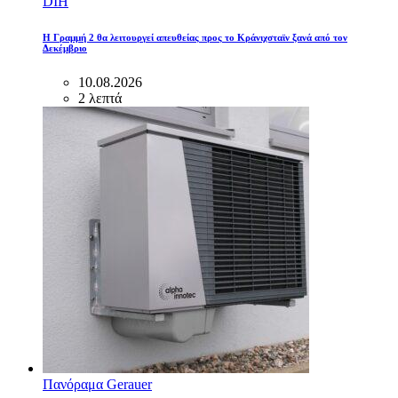
DIH
Η Γραμμή 2 θα λειτουργεί απευθείας προς το Κράνιχσταϊν ξανά από τον
Δεκέμβριο
10.08.2026
2 λεπτά
Πανόραμα Gerauer