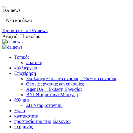
DA.news
– Νέα και άλλα
Σχετικά με το DA.news
Ανοιχτό
σκούρο
Τοπικός
πολιτική
καλλιέργεια
Επιχείρηση
Εναλλαγή θέσεων εργασίας – Έκθεση εργασίας
Θέσεις εργασίας και ευκαιρίες
AgenDA – Έκθεση Εργασίας
BNI Ντάρμσταντ Μπύχνερ
άθλημα
ΣΒ Ντάρμσταντ 98
Υγεία
κινητικότητα
προστασία του περιβάλλοντος
Γερμανός