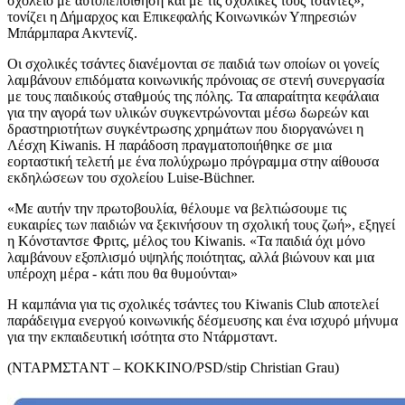
σχολείο με αυτοπεποίθηση και με τις σχολικές τους τσάντες»,
τονίζει η Δήμαρχος και Επικεφαλής Κοινωνικών Υπηρεσιών
Μπάρμπαρα Ακντενίζ.
Οι σχολικές τσάντες διανέμονται σε παιδιά των οποίων οι γονείς
λαμβάνουν επιδόματα κοινωνικής πρόνοιας σε στενή συνεργασία
με τους παιδικούς σταθμούς της πόλης. Τα απαραίτητα κεφάλαια
για την αγορά των υλικών συγκεντρώνονται μέσω δωρεών και
δραστηριοτήτων συγκέντρωσης χρημάτων που διοργανώνει η
Λέσχη Kiwanis. Η παράδοση πραγματοποιήθηκε σε μια
εορταστική τελετή με ένα πολύχρωμο πρόγραμμα στην αίθουσα
εκδηλώσεων του σχολείου Luise-Büchner.
«Με αυτήν την πρωτοβουλία, θέλουμε να βελτιώσουμε τις
ευκαιρίες των παιδιών να ξεκινήσουν τη σχολική τους ζωή», εξηγεί
η Κόνσταντσε Φριτς, μέλος του Kiwanis. «Τα παιδιά όχι μόνο
λαμβάνουν εξοπλισμό υψηλής ποιότητας, αλλά βιώνουν και μια
υπέροχη μέρα - κάτι που θα θυμούνται»
Η καμπάνια για τις σχολικές τσάντες του Kiwanis Club αποτελεί
παράδειγμα ενεργού κοινωνικής δέσμευσης και ένα ισχυρό μήνυμα
για την εκπαιδευτική ισότητα στο Ντάρμσταντ.
(ΝΤΑΡΜΣΤΑΝΤ – ΚΟΚΚΙΝΟ/PSD/stip Christian Grau)