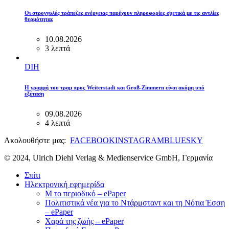
Οι στρογγυλές τράπεζες ενέργειας παρέχουν πληροφορίες σχετικά με τις αντλίες
θερμότητας
10.08.2026
3 λεπτά
DIH
Η γραμμή του τραμ προς Weiterstadt και Groß-Zimmern είναι ακόμη υπό
εξέταση
09.08.2026
4 λεπτά
Ακολουθήστε μας:
FACEBOOK
INSTAGRAM
BLUESKY
© 2024, Ulrich Diehl Verlag & Medienservice GmbH, Γερμανία
Σπίτι
Ηλεκτρονική εφημερίδα
M το περιοδικό – ePaper
Πολιτιστικά νέα για το Ντάρμσταντ και τη Νότια Έσση
– ePaper
Χαρά της ζωής – ePaper