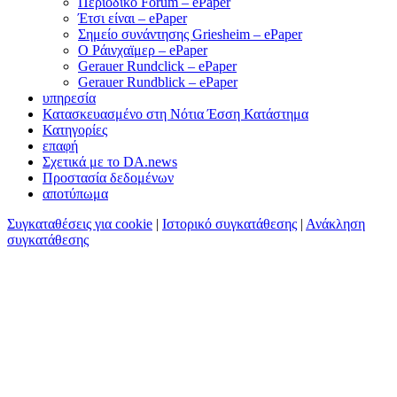
Περιοδικό Forum – ePaper
Έτσι είναι – ePaper
Σημείο συνάντησης Griesheim – ePaper
Ο Ράινχαϊμερ – ePaper
Gerauer Rundclick – ePaper
Gerauer Rundblick – ePaper
υπηρεσία
Κατασκευασμένο στη Νότια Έσση Κατάστημα
Κατηγορίες
επαφή
Σχετικά με το DA.news
Προστασία δεδομένων
αποτύπωμα
Συγκαταθέσεις για cookie
|
Ιστορικό συγκατάθεσης
|
Ανάκληση
συγκατάθεσης