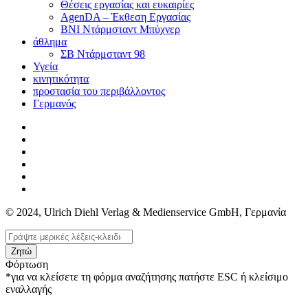
Θέσεις εργασίας και ευκαιρίες
AgenDA – Έκθεση Εργασίας
BNI Ντάρμσταντ Μπύχνερ
άθλημα
ΣΒ Ντάρμσταντ 98
Υγεία
κινητικότητα
προστασία του περιβάλλοντος
Γερμανός
© 2024, Ulrich Diehl Verlag & Medienservice GmbH, Γερμανία
Ζητώ
Φόρτωση
*για να κλείσετε τη φόρμα αναζήτησης πατήστε ESC ή κλείσιμο
εναλλαγής