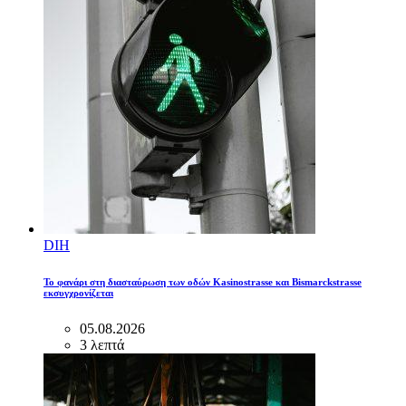
DIH
Το φανάρι στη διασταύρωση των οδών Kasinostrasse και Bismarckstrasse
εκσυγχρονίζεται
05.08.2026
3 λεπτά