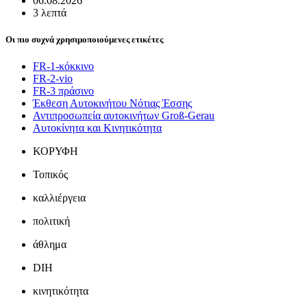
06.08.2026
3 λεπτά
Οι πιο συχνά χρησιμοποιούμενες ετικέτες
FR-1-κόκκινο
FR-2-vio
FR-3 πράσινο
Έκθεση Αυτοκινήτου Νότιας Έσσης
Αντιπροσωπεία αυτοκινήτων Groß-Gerau
Αυτοκίνητα και Κινητικότητα
ΚΟΡΥΦΗ
Τοπικός
καλλιέργεια
πολιτική
άθλημα
DIH
κινητικότητα