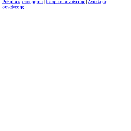
Ρυθμίσεις απορρήτου
|
Ιστορικό συναίνεσης
|
Ανάκληση
συναίνεσης