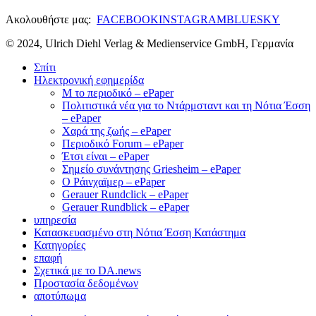
Ακολουθήστε μας:
FACEBOOK
INSTAGRAM
BLUESKY
© 2024, Ulrich Diehl Verlag & Medienservice GmbH, Γερμανία
Σπίτι
Ηλεκτρονική εφημερίδα
M το περιοδικό – ePaper
Πολιτιστικά νέα για το Ντάρμσταντ και τη Νότια Έσση
– ePaper
Χαρά της ζωής – ePaper
Περιοδικό Forum – ePaper
Έτσι είναι – ePaper
Σημείο συνάντησης Griesheim – ePaper
Ο Ράινχαϊμερ – ePaper
Gerauer Rundclick – ePaper
Gerauer Rundblick – ePaper
υπηρεσία
Κατασκευασμένο στη Νότια Έσση Κατάστημα
Κατηγορίες
επαφή
Σχετικά με το DA.news
Προστασία δεδομένων
αποτύπωμα