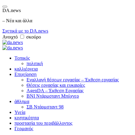
DA.news
– Νέα και άλλα
Σχετικά με το DA.news
Ανοιχτό
σκούρο
Τοπικός
πολιτική
καλλιέργεια
Επιχείρηση
Εναλλαγή θέσεων εργασίας – Έκθεση εργασίας
Θέσεις εργασίας και ευκαιρίες
AgenDA – Έκθεση Εργασίας
BNI Ντάρμσταντ Μπύχνερ
άθλημα
ΣΒ Ντάρμσταντ 98
Υγεία
κινητικότητα
προστασία του περιβάλλοντος
Γερμανός