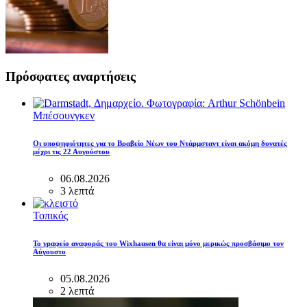
Πρόσφατες αναρτήσεις
Μπέσουνγκεν
Οι υποψηφιότητες για το Βραβείο Νέων του Ντάρμσταντ είναι ακόμη δυνατές
μέχρι τις 22 Αυγούστου
06.08.2026
3 λεπτά
Τοπικός
Το γραφείο αναφοράς του Wixhausen θα είναι μόνο μερικώς προσβάσιμο τον
Αύγουστο
05.08.2026
2 λεπτά