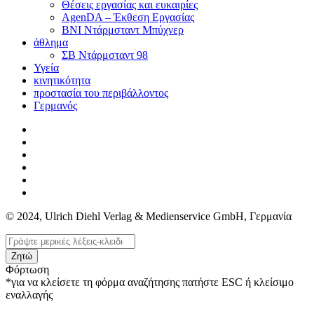
Θέσεις εργασίας και ευκαιρίες
AgenDA – Έκθεση Εργασίας
BNI Ντάρμσταντ Μπύχνερ
άθλημα
ΣΒ Ντάρμσταντ 98
Υγεία
κινητικότητα
προστασία του περιβάλλοντος
Γερμανός
© 2024, Ulrich Diehl Verlag & Medienservice GmbH, Γερμανία
Ζητώ
Φόρτωση
*για να κλείσετε τη φόρμα αναζήτησης πατήστε ESC ή κλείσιμο
εναλλαγής