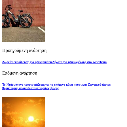
Προηγούμενη ανάρτηση
Δωρεάν εκπαίδευση για ηλεκτρικά ποδήλατα για ηλικιωμένους στο Griesheim
Επόμενη ανάρτηση
Το Ντάρμσταντ προετοιμάζεται για το επόμενο κύμα καύσωνα: Ζωντανοί χάρτες
θερμότητας αποκαλύπτουν νησίδες ψύξης