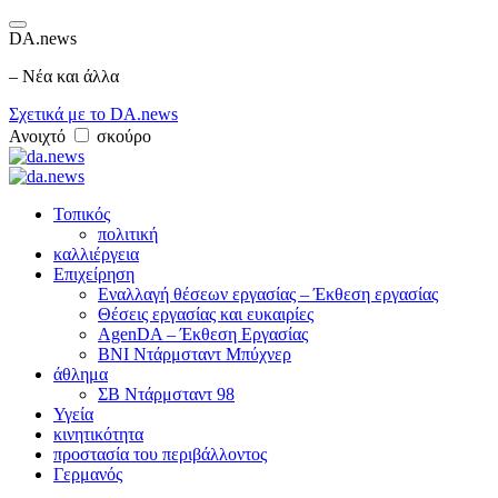
DA.news
– Νέα και άλλα
Σχετικά με το DA.news
Ανοιχτό
σκούρο
Τοπικός
πολιτική
καλλιέργεια
Επιχείρηση
Εναλλαγή θέσεων εργασίας – Έκθεση εργασίας
Θέσεις εργασίας και ευκαιρίες
AgenDA – Έκθεση Εργασίας
BNI Ντάρμσταντ Μπύχνερ
άθλημα
ΣΒ Ντάρμσταντ 98
Υγεία
κινητικότητα
προστασία του περιβάλλοντος
Γερμανός