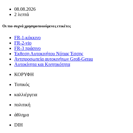
08.08.2026
2 λεπτά
Οι πιο συχνά χρησιμοποιούμενες ετικέτες
FR-1-κόκκινο
FR-2-vio
FR-3 πράσινο
Έκθεση Αυτοκινήτου Νότιας Έσσης
Αντιπροσωπεία αυτοκινήτων Groß-Gerau
Αυτοκίνητα και Κινητικότητα
ΚΟΡΥΦΗ
Τοπικός
καλλιέργεια
πολιτική
άθλημα
DIH