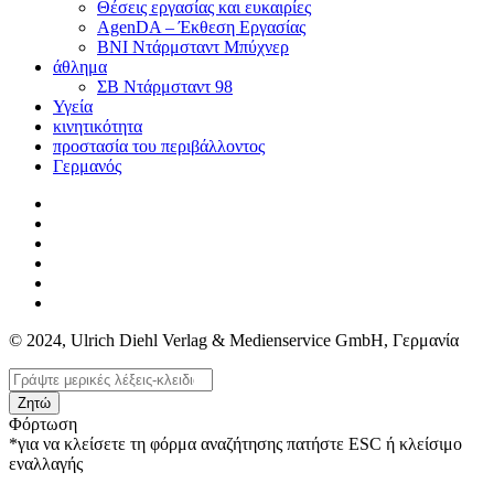
Θέσεις εργασίας και ευκαιρίες
AgenDA – Έκθεση Εργασίας
BNI Ντάρμσταντ Μπύχνερ
άθλημα
ΣΒ Ντάρμσταντ 98
Υγεία
κινητικότητα
προστασία του περιβάλλοντος
Γερμανός
© 2024, Ulrich Diehl Verlag & Medienservice GmbH, Γερμανία
Ζητώ
Φόρτωση
*για να κλείσετε τη φόρμα αναζήτησης πατήστε ESC ή κλείσιμο
εναλλαγής