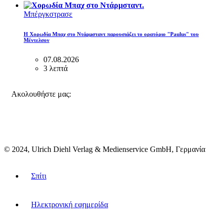
Μπέργκστρασε
Η Χορωδία Μπαχ στο Ντάρμσταντ παρουσιάζει το ορατόριο "Paulus" του
Μέντελσον
07.08.2026
3 λεπτά
FACEBOOK
INSTAGRAM
BLUESKY
Ακολουθήστε μας:
© 2024, Ulrich Diehl Verlag & Medienservice GmbH, Γερμανία
Σπίτι
Ηλεκτρονική εφημερίδα