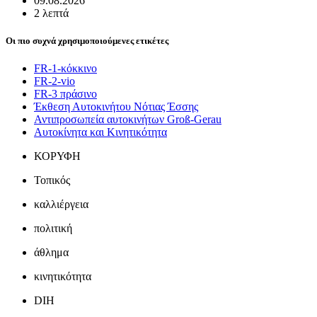
09.08.2026
2 λεπτά
Οι πιο συχνά χρησιμοποιούμενες ετικέτες
FR-1-κόκκινο
FR-2-vio
FR-3 πράσινο
Έκθεση Αυτοκινήτου Νότιας Έσσης
Αντιπροσωπεία αυτοκινήτων Groß-Gerau
Αυτοκίνητα και Κινητικότητα
ΚΟΡΥΦΗ
Τοπικός
καλλιέργεια
πολιτική
άθλημα
κινητικότητα
DIH