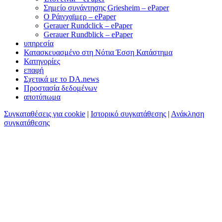
Σημείο συνάντησης Griesheim – ePaper
Ο Ράινχαϊμερ – ePaper
Gerauer Rundclick – ePaper
Gerauer Rundblick – ePaper
υπηρεσία
Κατασκευασμένο στη Νότια Έσση Κατάστημα
Κατηγορίες
επαφή
Σχετικά με το DA.news
Προστασία δεδομένων
αποτύπωμα
Συγκαταθέσεις για cookie
|
Ιστορικό συγκατάθεσης
|
Ανάκληση
συγκατάθεσης