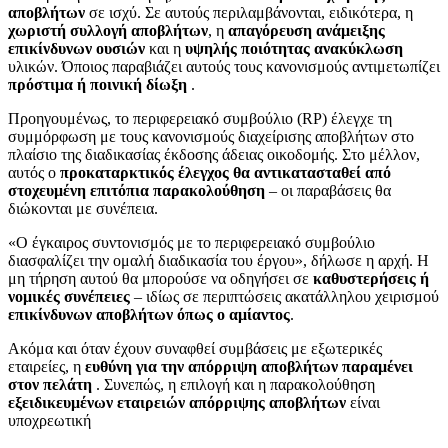
αποβλήτων
σε ισχύ. Σε αυτούς περιλαμβάνονται, ειδικότερα, η
χωριστή συλλογή αποβλήτων
, η
απαγόρευση ανάμειξης
επικίνδυνων ουσιών
και η
υψηλής ποιότητας ανακύκλωση
υλικών. Όποιος παραβιάζει αυτούς τους κανονισμούς αντιμετωπίζει
πρόστιμα ή ποινική δίωξη
.
Προηγουμένως, το περιφερειακό συμβούλιο (RP) έλεγχε τη
συμμόρφωση με τους κανονισμούς διαχείρισης αποβλήτων στο
πλαίσιο της διαδικασίας έκδοσης άδειας οικοδομής. Στο μέλλον,
αυτός ο
προκαταρκτικός έλεγχος θα αντικατασταθεί από
στοχευμένη επιτόπια παρακολούθηση
– οι παραβάσεις θα
διώκονται με συνέπεια.
«Ο έγκαιρος συντονισμός με το περιφερειακό συμβούλιο
διασφαλίζει την ομαλή διαδικασία του έργου», δήλωσε η αρχή. Η
μη τήρηση αυτού θα μπορούσε να οδηγήσει σε
καθυστερήσεις ή
νομικές συνέπειες
– ιδίως σε περιπτώσεις ακατάλληλου χειρισμού
επικίνδυνων αποβλήτων όπως ο αμίαντος
.
Ακόμα και όταν έχουν συναφθεί συμβάσεις με εξωτερικές
εταιρείες, η
ευθύνη για την απόρριψη αποβλήτων παραμένει
στον πελάτη
. Συνεπώς, η επιλογή και η παρακολούθηση
εξειδικευμένων εταιρειών απόρριψης αποβλήτων
είναι
υποχρεωτική