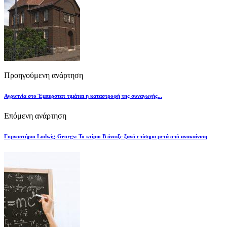
Προηγούμενη ανάρτηση
Αγρυπνία στο Έμπερστατ τιμάται η καταστροφή της συναγωγής...
Επόμενη ανάρτηση
Γυμναστήριο Ludwig-Georgs: Το κτίριο Β άνοιξε ξανά επίσημα μετά από ανακαίνιση