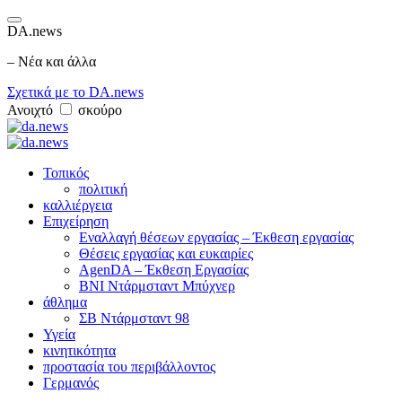
DA.news
– Νέα και άλλα
Σχετικά με το DA.news
Ανοιχτό
σκούρο
Τοπικός
πολιτική
καλλιέργεια
Επιχείρηση
Εναλλαγή θέσεων εργασίας – Έκθεση εργασίας
Θέσεις εργασίας και ευκαιρίες
AgenDA – Έκθεση Εργασίας
BNI Ντάρμσταντ Μπύχνερ
άθλημα
ΣΒ Ντάρμσταντ 98
Υγεία
κινητικότητα
προστασία του περιβάλλοντος
Γερμανός