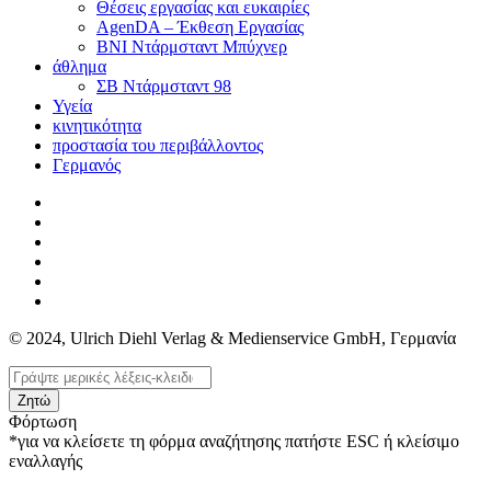
Θέσεις εργασίας και ευκαιρίες
AgenDA – Έκθεση Εργασίας
BNI Ντάρμσταντ Μπύχνερ
άθλημα
ΣΒ Ντάρμσταντ 98
Υγεία
κινητικότητα
προστασία του περιβάλλοντος
Γερμανός
© 2024, Ulrich Diehl Verlag & Medienservice GmbH, Γερμανία
Ζητώ
Φόρτωση
*για να κλείσετε τη φόρμα αναζήτησης πατήστε ESC ή κλείσιμο
εναλλαγής