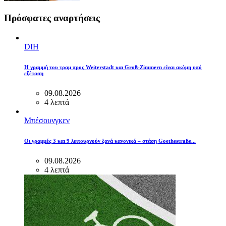
Πρόσφατες αναρτήσεις
DIH
Η γραμμή του τραμ προς Weiterstadt και Groß-Zimmern είναι ακόμη υπό
εξέταση
09.08.2026
4 λεπτά
Μπέσουνγκεν
Οι γραμμές 3 και 9 λειτουργούν ξανά κανονικά – στάση Goethestraße...
09.08.2026
4 λεπτά