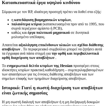
Κατασκευαστικά έργα υψηλού κινδύνου
Σύμφωνα με τον RP, ιδιαίτερη προσοχή πρέπει να δοθεί στα εξής:
η
κατεδάφιση βιομηχανικών κτιρίων
,
παλαιότερα κτίρια
(κατασκευασμένα πριν από το 1995, που
συχνά περιέχουν αμίαντο ή PCB),
καθώς και
έργα πολιτικού μηχανικού
σε δυνητικά
μολυσμένο υπέδαφος.
Απαιτείται
αξιολόγηση επικίνδυνων υλικών
και
σχέδιο διάθεσης
αποβλήτων
. Το περιφερειακό συμβούλιο μπορεί να ζητήσει αυτά
τα έγγραφα ανά πάσα στιγμή για
την ορθή και περιβαλλοντικά
ορθή διαχείριση των αποβλήτων
.
Το
ενημερωτικό δελτίο κτιρίων της Hessian
προσφέρει στους
ιδιοκτήτες κτιρίων πρακτική καθοδήγηση – συμπεριλαμβανομένων
των απαιτήσεων για τις έννοιες διάθεσης αποβλήτων και των
σημείων επαφής των τμημάτων διαχείρισης αποβλήτων.
Ιστορικό: Γιατί η σωστή διαχείριση των αποβλήτων
είναι ζωτικής σημασίας
Η μη σωστή διαλογή των αποβλήτων ή η μη διεξαγωγή δοκιμών