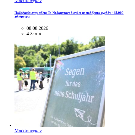
Μπέσουνγκεν
Ποδηλασία στην πόλη: Το Ντάρμσταντ διανύει με ποδήλατο σχεδόν 445.000
χιλιόμετρα
08.08.2026
4 λεπτά
Μπέσουνγκεν