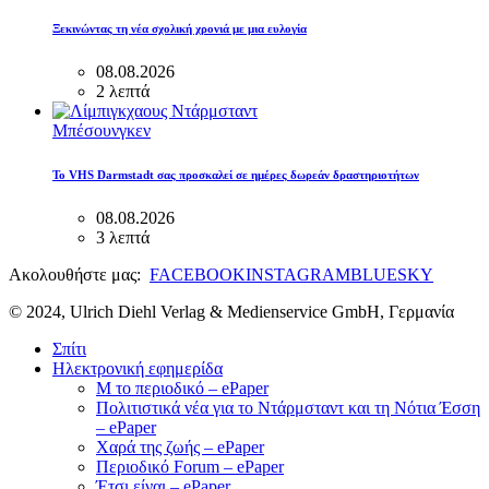
Ξεκινώντας τη νέα σχολική χρονιά με μια ευλογία
08.08.2026
2 λεπτά
Μπέσουνγκεν
Το VHS Darmstadt σας προσκαλεί σε ημέρες δωρεάν δραστηριοτήτων
08.08.2026
3 λεπτά
Ακολουθήστε μας:
FACEBOOK
INSTAGRAM
BLUESKY
© 2024, Ulrich Diehl Verlag & Medienservice GmbH, Γερμανία
Σπίτι
Ηλεκτρονική εφημερίδα
M το περιοδικό – ePaper
Πολιτιστικά νέα για το Ντάρμσταντ και τη Νότια Έσση
– ePaper
Χαρά της ζωής – ePaper
Περιοδικό Forum – ePaper
Έτσι είναι – ePaper