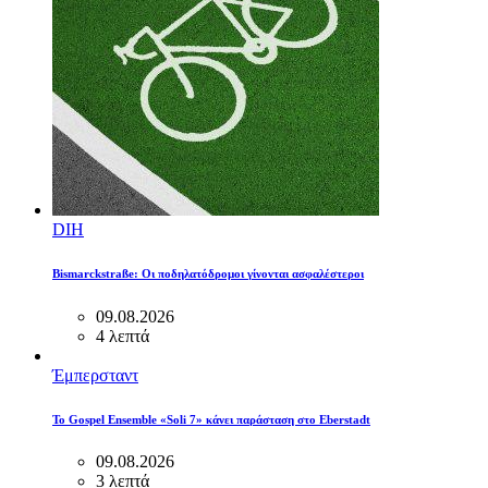
DIH
Bismarckstraße: Οι ποδηλατόδρομοι γίνονται ασφαλέστεροι
09.08.2026
4 λεπτά
Έμπερσταντ
Το Gospel Ensemble «Soli 7» κάνει παράσταση στο Eberstadt
09.08.2026
3 λεπτά