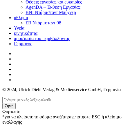
Θέσεις εργασίας και ευκαιρίες
AgenDA – Έκθεση Εργασίας
BNI Ντάρμσταντ Μπύχνερ
άθλημα
ΣΒ Ντάρμσταντ 98
Υγεία
κινητικότητα
προστασία του περιβάλλοντος
Γερμανός
© 2024, Ulrich Diehl Verlag & Medienservice GmbH, Γερμανία
Ζητώ
Φόρτωση
*για να κλείσετε τη φόρμα αναζήτησης πατήστε ESC ή κλείσιμο
εναλλαγής