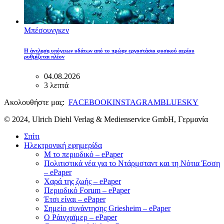
Μπέσουνγκεν
Η άντληση υπόγειων υδάτων από το πρώην εργοστάσιο φυσικού αερίου
ρυθμίζεται πλέον
04.08.2026
3 λεπτά
Ακολουθήστε μας:
FACEBOOK
INSTAGRAM
BLUESKY
© 2024, Ulrich Diehl Verlag & Medienservice GmbH, Γερμανία
Σπίτι
Ηλεκτρονική εφημερίδα
M το περιοδικό – ePaper
Πολιτιστικά νέα για το Ντάρμσταντ και τη Νότια Έσση
– ePaper
Χαρά της ζωής – ePaper
Περιοδικό Forum – ePaper
Έτσι είναι – ePaper
Σημείο συνάντησης Griesheim – ePaper
Ο Ράινχαϊμερ – ePaper