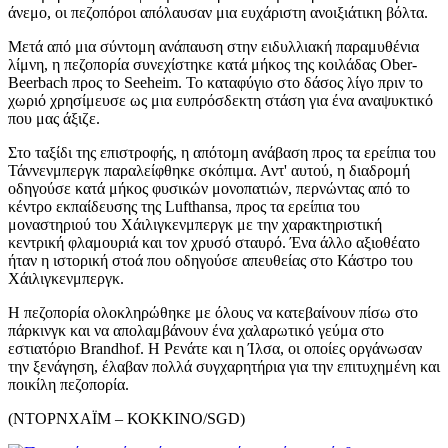
άνεμο, οι πεζοπόροι απόλαυσαν μια ευχάριστη ανοιξιάτικη βόλτα.
Μετά από μια σύντομη ανάπαυση στην ειδυλλιακή παραμυθένια
λίμνη, η πεζοπορία συνεχίστηκε κατά μήκος της κοιλάδας Ober-
Beerbach προς το Seeheim. Το καταφύγιο στο δάσος λίγο πριν το
χωριό χρησίμευσε ως μια ευπρόσδεκτη στάση για ένα αναψυκτικό
που μας άξιζε.
Στο ταξίδι της επιστροφής, η απότομη ανάβαση προς τα ερείπια του
Τάννενμπεργκ παραλείφθηκε σκόπιμα. Αντ' αυτού, η διαδρομή
οδηγούσε κατά μήκος φυσικών μονοπατιών, περνώντας από το
κέντρο εκπαίδευσης της Lufthansa, προς τα ερείπια του
μοναστηριού του Χάιλιγκενμπεργκ με την χαρακτηριστική
κεντρική φλαμουριά και τον χρυσό σταυρό. Ένα άλλο αξιοθέατο
ήταν η ιστορική στοά που οδηγούσε απευθείας στο Κάστρο του
Χάιλιγκενμπεργκ.
Η πεζοπορία ολοκληρώθηκε με όλους να κατεβαίνουν πίσω στο
πάρκινγκ και να απολαμβάνουν ένα χαλαρωτικό γεύμα στο
εστιατόριο Brandhof. Η Ρενάτε και η Ίλσα, οι οποίες οργάνωσαν
την ξενάγηση, έλαβαν πολλά συγχαρητήρια για την επιτυχημένη και
ποικίλη πεζοπορία.
(ΝΤΟΡΝΧΑΪΜ – ΚΟΚΚΙΝΟ/SGD)