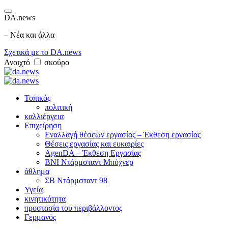
DA.news
– Νέα και άλλα
Σχετικά με το DA.news
Ανοιχτό
σκούρο
Τοπικός
πολιτική
καλλιέργεια
Επιχείρηση
Εναλλαγή θέσεων εργασίας – Έκθεση εργασίας
Θέσεις εργασίας και ευκαιρίες
AgenDA – Έκθεση Εργασίας
BNI Ντάρμσταντ Μπύχνερ
άθλημα
ΣΒ Ντάρμσταντ 98
Υγεία
κινητικότητα
προστασία του περιβάλλοντος
Γερμανός