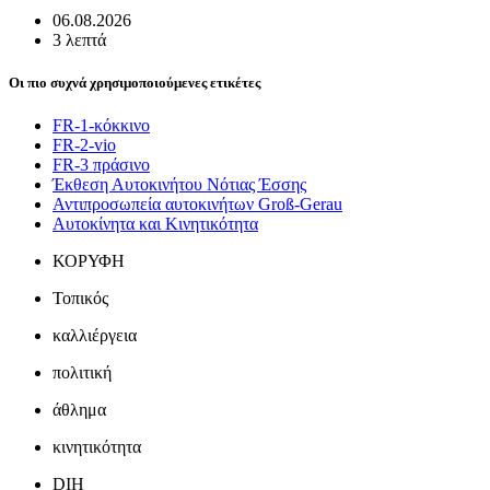
06.08.2026
3 λεπτά
Οι πιο συχνά χρησιμοποιούμενες ετικέτες
FR-1-κόκκινο
FR-2-vio
FR-3 πράσινο
Έκθεση Αυτοκινήτου Νότιας Έσσης
Αντιπροσωπεία αυτοκινήτων Groß-Gerau
Αυτοκίνητα και Κινητικότητα
ΚΟΡΥΦΗ
Τοπικός
καλλιέργεια
πολιτική
άθλημα
κινητικότητα
DIH