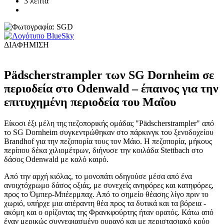
3 λεπτά
ΔΙΑΦΗΜΙΣΗ
Pädscherstrampler των SG Dornheim σε
περιοδεία στο Odenwald – έπαινος για την
επιτυχημένη περιοδεία του Μαΐου
Είκοσι έξι μέλη της πεζοπορικής ομάδας "Pädscherstrampler" από
το SG Dornheim συγκεντρώθηκαν στο πάρκινγκ του ξενοδοχείου
Brandhof για την πεζοπορία τους τον Μάιο. Η πεζοπορία, μήκους
περίπου δέκα χιλιομέτρων, διήνυσε την κοιλάδα Stettbach στο
δάσος Odenwald με καλό καιρό.
Από την αρχή κιόλας, το μονοπάτι οδηγούσε μέσα από ένα
ανοιχτόχρωμο δάσος οξιάς, με συνεχείς ανηφόρες και κατηφόρες,
προς το Όμπερ-Μπέερμπαχ. Από το σημείο θέασης λίγο πριν το
χωριό, υπήρχε μια απέραντη θέα προς τα δυτικά και τα βόρεια -
ακόμη και ο ορίζοντας της Φρανκφούρτης ήταν ορατός. Κάτω από
έναν μερικώς συννεφιασμένο ουρανό και με περιστασιακό κρύο