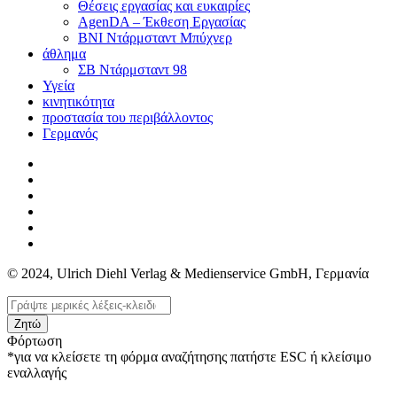
Θέσεις εργασίας και ευκαιρίες
AgenDA – Έκθεση Εργασίας
BNI Ντάρμσταντ Μπύχνερ
άθλημα
ΣΒ Ντάρμσταντ 98
Υγεία
κινητικότητα
προστασία του περιβάλλοντος
Γερμανός
© 2024, Ulrich Diehl Verlag & Medienservice GmbH, Γερμανία
Ζητώ
Φόρτωση
*για να κλείσετε τη φόρμα αναζήτησης πατήστε ESC ή κλείσιμο
εναλλαγής