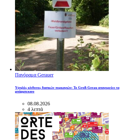
Πανόραμα Gerauer
Υψηλός κίνδυνος δασικών πυρκαγιών: Το Groß-Gerau απαγορεύει τα
μπάρμπεκιου
08.08.2026
4 λεπτά