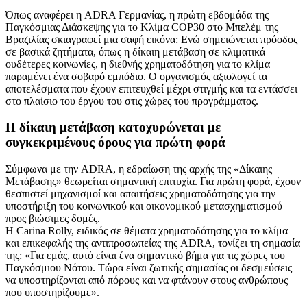
Όπως αναφέρει η ADRA Γερμανίας, η πρώτη εβδομάδα της
Παγκόσμιας Διάσκεψης για το Κλίμα COP30 στο Μπελέμ της
Βραζιλίας σκιαγραφεί μια σαφή εικόνα: Ενώ σημειώνεται πρόοδος
σε βασικά ζητήματα, όπως η δίκαιη μετάβαση σε κλιματικά
ουδέτερες κοινωνίες, η διεθνής χρηματοδότηση για το κλίμα
παραμένει ένα σοβαρό εμπόδιο. Ο οργανισμός αξιολογεί τα
αποτελέσματα που έχουν επιτευχθεί μέχρι στιγμής και τα εντάσσει
στο πλαίσιο του έργου του στις χώρες του προγράμματος.
Η δίκαιη μετάβαση κατοχυρώνεται με
συγκεκριμένους όρους για πρώτη φορά
Σύμφωνα με την ADRA, η εδραίωση της αρχής της «Δίκαιης
Μετάβασης» θεωρείται σημαντική επιτυχία. Για πρώτη φορά, έχουν
θεσπιστεί μηχανισμοί και απαιτήσεις χρηματοδότησης για την
υποστήριξη του κοινωνικού και οικονομικού μετασχηματισμού
προς βιώσιμες δομές.
Η Carina Rolly, ειδικός σε θέματα χρηματοδότησης για το κλίμα
και επικεφαλής της αντιπροσωπείας της ADRA, τονίζει τη σημασία
της: «Για εμάς, αυτό είναι ένα σημαντικό βήμα για τις χώρες του
Παγκόσμιου Νότου. Τώρα είναι ζωτικής σημασίας οι δεσμεύσεις
να υποστηρίζονται από πόρους και να φτάνουν στους ανθρώπους
που υποστηρίζουμε».