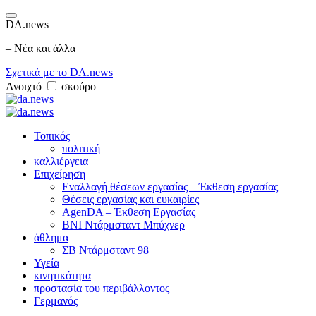
DA.news
– Νέα και άλλα
Σχετικά με το DA.news
Ανοιχτό
σκούρο
Τοπικός
πολιτική
καλλιέργεια
Επιχείρηση
Εναλλαγή θέσεων εργασίας – Έκθεση εργασίας
Θέσεις εργασίας και ευκαιρίες
AgenDA – Έκθεση Εργασίας
BNI Ντάρμσταντ Μπύχνερ
άθλημα
ΣΒ Ντάρμσταντ 98
Υγεία
κινητικότητα
προστασία του περιβάλλοντος
Γερμανός