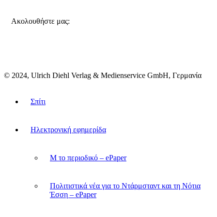
FACEBOOK
INSTAGRAM
BLUESKY
Ακολουθήστε μας:
© 2024, Ulrich Diehl Verlag & Medienservice GmbH, Γερμανία
Σπίτι
Ηλεκτρονική εφημερίδα
M το περιοδικό – ePaper
Πολιτιστικά νέα για το Ντάρμσταντ και τη Νότια
Έσση – ePaper