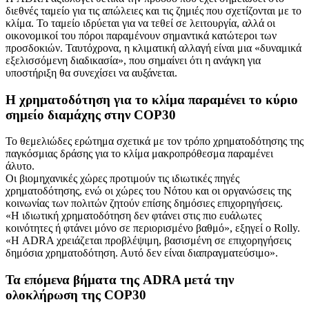
διεθνές ταμείο για τις απώλειες και τις ζημιές που σχετίζονται με το
κλίμα. Το ταμείο ιδρύεται για να τεθεί σε λειτουργία, αλλά οι
οικονομικοί του πόροι παραμένουν σημαντικά κατώτεροι των
προσδοκιών. Ταυτόχρονα, η κλιματική αλλαγή είναι μια «δυναμικά
εξελισσόμενη διαδικασία», που σημαίνει ότι η ανάγκη για
υποστήριξη θα συνεχίσει να αυξάνεται.
Η χρηματοδότηση για το κλίμα παραμένει το κύριο
σημείο διαμάχης στην COP30
Το θεμελιώδες ερώτημα σχετικά με τον τρόπο χρηματοδότησης της
παγκόσμιας δράσης για το κλίμα μακροπρόθεσμα παραμένει
άλυτο.
Οι βιομηχανικές χώρες προτιμούν τις ιδιωτικές πηγές
χρηματοδότησης, ενώ οι χώρες του Νότου και οι οργανώσεις της
κοινωνίας των πολιτών ζητούν επίσης δημόσιες επιχορηγήσεις.
«Η ιδιωτική χρηματοδότηση δεν φτάνει στις πιο ευάλωτες
κοινότητες ή φτάνει μόνο σε περιορισμένο βαθμό», εξηγεί ο Rolly.
«Η ADRA χρειάζεται προβλέψιμη, βασισμένη σε επιχορηγήσεις
δημόσια χρηματοδότηση. Αυτό δεν είναι διαπραγματεύσιμο».
Τα επόμενα βήματα της ADRA μετά την
ολοκλήρωση της COP30