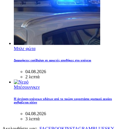
Μπλε φώτα
Διαρρήκτες εισέβαλαν σε αρκετές αποθήκες στο υπόγειο
04.08.2026
2 λεπτά
Μπέσουνγκεν
Η άντληση υπόγειων υδάτων από το πρώην εργοστάσιο φυσικού αερίου
ρυθμίζεται πλέον
04.08.2026
3 λεπτά
Ακολουθήστε μας:
FACEBOOK
INSTAGRAM
BLUESKY