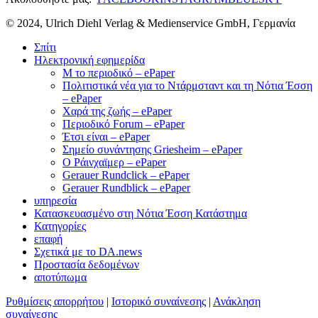
© 2024, Ulrich Diehl Verlag & Medienservice GmbH, Γερμανία
Σπίτι
Ηλεκτρονική εφημερίδα
M το περιοδικό – ePaper
Πολιτιστικά νέα για το Ντάρμσταντ και τη Νότια Έσση
– ePaper
Χαρά της ζωής – ePaper
Περιοδικό Forum – ePaper
Έτσι είναι – ePaper
Σημείο συνάντησης Griesheim – ePaper
Ο Ράινχαϊμερ – ePaper
Gerauer Rundclick – ePaper
Gerauer Rundblick – ePaper
υπηρεσία
Κατασκευασμένο στη Νότια Έσση Κατάστημα
Κατηγορίες
επαφή
Σχετικά με το DA.news
Προστασία δεδομένων
αποτύπωμα
Ρυθμίσεις απορρήτου
|
Ιστορικό συναίνεσης
|
Ανάκληση
συναίνεσης