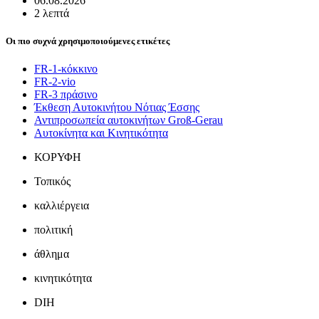
06.08.2026
2 λεπτά
Οι πιο συχνά χρησιμοποιούμενες ετικέτες
FR-1-κόκκινο
FR-2-vio
FR-3 πράσινο
Έκθεση Αυτοκινήτου Νότιας Έσσης
Αντιπροσωπεία αυτοκινήτων Groß-Gerau
Αυτοκίνητα και Κινητικότητα
ΚΟΡΥΦΗ
Τοπικός
καλλιέργεια
πολιτική
άθλημα
κινητικότητα
DIH