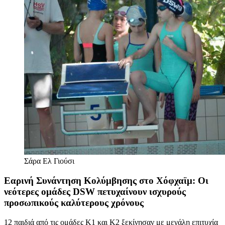
Σάρα Ελ Γιούσι
Εαρινή Συνάντηση Κολύμβησης στο Χόφχαϊμ: Οι
νεότερες ομάδες DSW πετυχαίνουν ισχυρούς
προσωπικούς καλύτερους χρόνους
12 παιδιά από τις ομάδες Κ1 και Κ2 ξεκίνησαν με μεγάλη επιτυχία