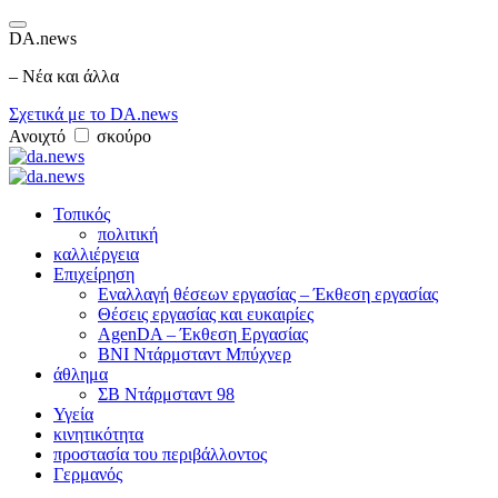
DA.news
– Νέα και άλλα
Σχετικά με το DA.news
Ανοιχτό
σκούρο
Τοπικός
πολιτική
καλλιέργεια
Επιχείρηση
Εναλλαγή θέσεων εργασίας – Έκθεση εργασίας
Θέσεις εργασίας και ευκαιρίες
AgenDA – Έκθεση Εργασίας
BNI Ντάρμσταντ Μπύχνερ
άθλημα
ΣΒ Ντάρμσταντ 98
Υγεία
κινητικότητα
προστασία του περιβάλλοντος
Γερμανός