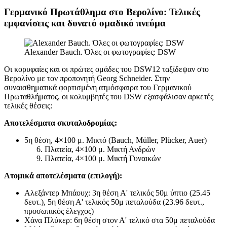
Γερμανικό Πρωτάθλημα στο Βερολίνο: Τελικές
εμφανίσεις και δυνατό ομαδικό πνεύμα
Alexander Bauch. Όλες οι φωτογραφίες: DSW
Οι κορυφαίες και οι πρώτες ομάδες του DSW12 ταξίδεψαν στο
Βερολίνο με τον προπονητή Georg Schneider. Στην
συναισθηματικά φορτισμένη ατμόσφαιρα του Γερμανικού
Πρωταθλήματος, οι κολυμβητές του DSW εξασφάλισαν αρκετές
τελικές θέσεις:
Αποτελέσματα σκυταλοδρομίας:
5η θέση, 4×100 μ. Μικτό (Bauch, Müller, Plücker, Auer)
Πλατεία, 4×100 μ. Μικτή Ανδρών
Πλατεία, 4×100 μ. Μικτή Γυναικών
Ατομικά αποτελέσματα (επιλογή):
Αλεξάντερ Μπάουχ: 3η θέση Α' τελικός 50μ ύπτιο (25.45
δευτ.), 5η θέση Α' τελικός 50μ πεταλούδα (23.96 δευτ.,
προσωπικός έλεγχος)
Χάνα Πλύκερ: 6η θέση στον Α' τελικό στα 50μ πεταλούδα