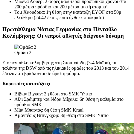
Μιλένα Άουερ: 2 φορές καλύτεροι προσωπικοί χρόνοι στα
200 μέτρα πρόσθιο και 200 ​​μέτρα μικτή ατομική
Τομ Χαουόρκα: 1η θέση στην κατάταξη EYOF στα 50μ
ελεύθερο (24.42 δευτ., επιτεύχθηκε πρόκριση)
Πρωτάθλημα Νότιας Γερμανίας στο Πένταθλο
Κολύμβησης: Οι νεαροί αθλητές δείχνουν δύναμη
Ομάδα 2
Στο πένταθλο κολύμβησης στη Στουτγάρδη (3-4 Μαΐου), τα
ταλέντα της DSW από τις ηλικιακές ομάδες του 2013 και του 2014
έδειξαν ότι βρίσκονται σε άριστη φόρμα:
Κορυφαίες κατατάξεις:
Βίβιαν Βίγκαν: 2η θέση στο SMK Ύπτιο
Λίλι Σράιμπερ και Νόρα Μίχαλκ: 6η θέση η καθεμία στο
πρόσθιο SMK
Μίια Μπαρτάς: 6η θέση SMK Kraul
Αμαντέους Βίτινγκχοφ: 8η θέση στο SMK Ύπτιο