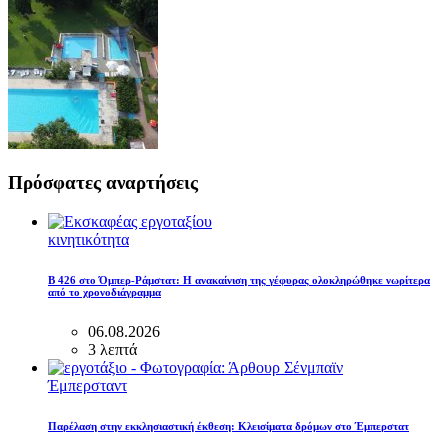
Πρόσφατες αναρτήσεις
κινητικότητα
B 426 στο Όμπερ-Ράμστατ: Η ανακαίνιση της γέφυρας ολοκληρώθηκε νωρίτερα
από το χρονοδιάγραμμα
06.08.2026
3 λεπτά
Έμπερσταντ
Παρέλαση στην εκκλησιαστική έκθεση: Κλεισίματα δρόμων στο Έμπερστατ