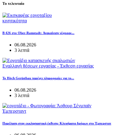
Το τελευταίο
κινητικότητα
B 426 στο Ober-Ramstadt: Ανακαίνιση γέφυρας...
06.08.2026
3 λεπτά
Εναλλαγή θέσεων εργασίας - Έκθεση εργασίας
Το Höch Gerüstbau παρέχει πληροφορίες για το...
06.08.2026
3 λεπτά
Έμπερσταντ
Παρέλαση στην εκκλησιαστική έκθεση: Κλεισίματα δρόμων στο Έμπερστατ