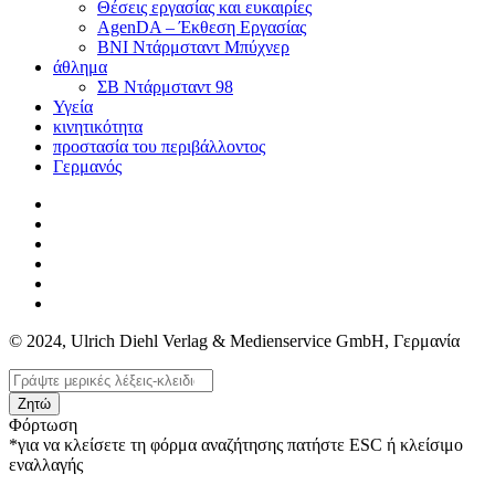
Θέσεις εργασίας και ευκαιρίες
AgenDA – Έκθεση Εργασίας
BNI Ντάρμσταντ Μπύχνερ
άθλημα
ΣΒ Ντάρμσταντ 98
Υγεία
κινητικότητα
προστασία του περιβάλλοντος
Γερμανός
© 2024, Ulrich Diehl Verlag & Medienservice GmbH, Γερμανία
Ζητώ
Φόρτωση
*για να κλείσετε τη φόρμα αναζήτησης πατήστε ESC ή κλείσιμο
εναλλαγής