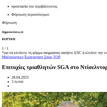
προστασία του περιβάλλοντος
Φόρτωση περισσότερων
Φόρτωση
Δημοσιεύσεις σε
ΚΟΡΥΦΗ
1
/
1
*για να κλείσετε τη φόρμα megamenu πατήστε ESC ή κλείστε την ε
Μπέσουνγκεν
Έμπερσταντ
Σπορ
TOP
Επιτυχίες τριαθλητών SGA στο Ντίσελντορ
28.04.2025
3 λεπτά