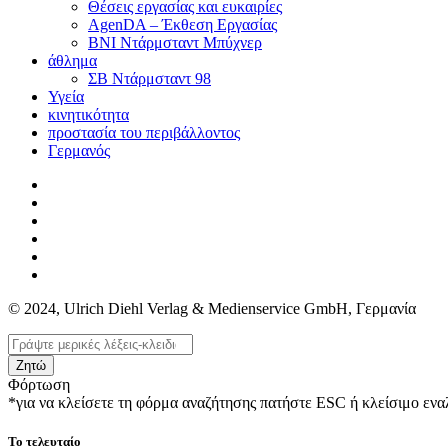
Θέσεις εργασίας και ευκαιρίες
AgenDA – Έκθεση Εργασίας
BNI Ντάρμσταντ Μπύχνερ
άθλημα
ΣΒ Ντάρμσταντ 98
Υγεία
κινητικότητα
προστασία του περιβάλλοντος
Γερμανός
© 2024, Ulrich Diehl Verlag & Medienservice GmbH, Γερμανία
Ζητώ
Φόρτωση
*για να κλείσετε τη φόρμα αναζήτησης πατήστε ESC ή κλείσιμο εν
Το τελευταίο