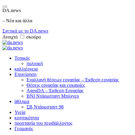
DA.news
– Νέα και άλλα
Σχετικά με το DA.news
Ανοιχτό
σκούρο
Τοπικός
πολιτική
καλλιέργεια
Επιχείρηση
Εναλλαγή θέσεων εργασίας – Έκθεση εργασίας
Θέσεις εργασίας και ευκαιρίες
AgenDA – Έκθεση Εργασίας
BNI Ντάρμσταντ Μπύχνερ
άθλημα
ΣΒ Ντάρμσταντ 98
Υγεία
κινητικότητα
προστασία του περιβάλλοντος
Γερμανός