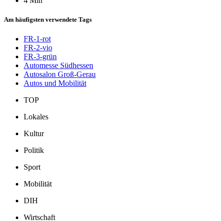
4 Min
Am häufigsten verwendete Tags
FR-1-rot
FR-2-vio
FR-3-grün
Automesse Südhessen
Autosalon Groß-Gerau
Autos und Mobilität
TOP
Lokales
Kultur
Politik
Sport
Mobilität
DIH
Wirtschaft