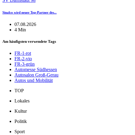
SV Darmstadt 98
Sinalco wird neuer Top-Partner des...
07.08.2026
4 Min
Am häufigsten verwendete Tags
FR-1-rot
FR-2-vio
FR-3-grün
Automesse Südhessen
Autosalon Groß-Gerau
Autos und Mobilität
TOP
Lokales
Kultur
Politik
Sport