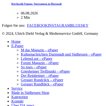
Kirchweih-Umzug: Sperrungen in Eberstadt
06.08.2026
2 Min
Folgen Sie uns:
FACEBOOK
INSTAGRAM
BLUESKY
© 2024, Ulrich Diehl Verlag & Medienservice GmbH, Germany
Home
E-Paper
M das Magazin – ePaper
Kulturnachrichten Darmstadt und Südhessen – ePaper
LebensLust – ePaper
Forum Magazin – ePaper
So isses – ePaper
Griesheimer Treffpunkt – ePaper
Der Reinheimer – ePaper
Gerauer Rundclick – ePaper
Gerauer Rundblick – ePaper
Service
Made in Südhessen Shop
Kategorien
Kontakt
Über DA.news