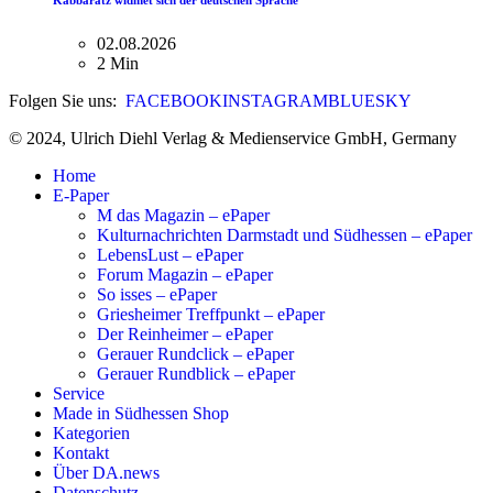
Kabbaratz widmet sich der deutschen Sprache
02.08.2026
2 Min
Folgen Sie uns:
FACEBOOK
INSTAGRAM
BLUESKY
© 2024, Ulrich Diehl Verlag & Medienservice GmbH, Germany
Home
E-Paper
M das Magazin – ePaper
Kulturnachrichten Darmstadt und Südhessen – ePaper
LebensLust – ePaper
Forum Magazin – ePaper
So isses – ePaper
Griesheimer Treffpunkt – ePaper
Der Reinheimer – ePaper
Gerauer Rundclick – ePaper
Gerauer Rundblick – ePaper
Service
Made in Südhessen Shop
Kategorien
Kontakt
Über DA.news
Datenschutz