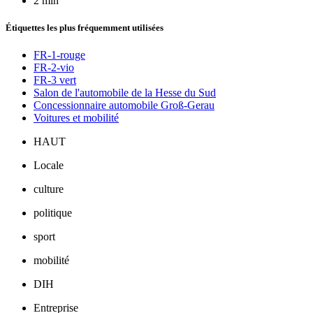
2 min
Étiquettes les plus fréquemment utilisées
FR-1-rouge
FR-2-vio
FR-3 vert
Salon de l'automobile de la Hesse du Sud
Concessionnaire automobile Groß-Gerau
Voitures et mobilité
HAUT
Locale
culture
politique
sport
mobilité
DIH
Entreprise