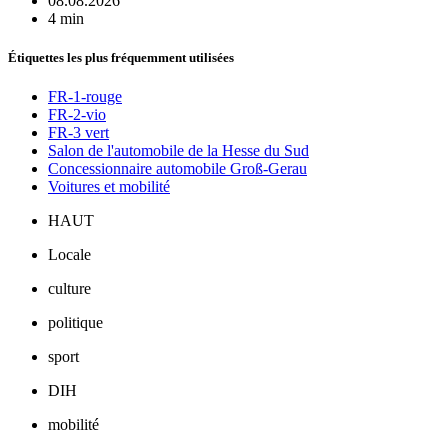
08.08.2026
4 min
Étiquettes les plus fréquemment utilisées
FR-1-rouge
FR-2-vio
FR-3 vert
Salon de l'automobile de la Hesse du Sud
Concessionnaire automobile Groß-Gerau
Voitures et mobilité
HAUT
Locale
culture
politique
sport
DIH
mobilité