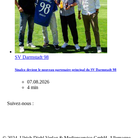
SV Darmstadt 98
Sinalco devient le nouveau partenaire principal du SV Darmstadt 98
07.08.2026
4 min
FACEBOOK
INSTAGRAM
BLUESKY
Suivez-nous :
© 2024, Ulrich Diehl Verlag & Medienservice GmbH, Allemagne