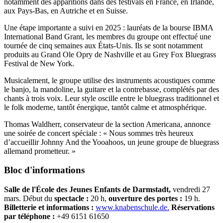
notamment des apparitions dans des festivals en France, en Irlande,
aux Pays-Bas, en Autriche et en Suisse.
Une étape importante a suivi en 2025 : lauréats de la bourse IBMA
International Band Grant, les membres du groupe ont effectué une
tournée de cinq semaines aux États-Unis. Ils se sont notamment
produits au Grand Ole Opry de Nashville et au Grey Fox Bluegrass
Festival de New York.
Musicalement, le groupe utilise des instruments acoustiques comme
le banjo, la mandoline, la guitare et la contrebasse, complétés par des
chants à trois voix. Leur style oscille entre le bluegrass traditionnel et
le folk moderne, tantôt énergique, tantôt calme et atmosphérique.
Thomas Waldherr, conservateur de la section Americana, annonce
une soirée de concert spéciale : « Nous sommes très heureux
d’accueillir Johnny And the Yooahoos, un jeune groupe de bluegrass
allemand prometteur. »
Bloc d'informations
Salle de l'École des Jeunes Enfants de Darmstadt,
vendredi 27
mars. Début du
spectacle
:
20 h,
ouverture des portes :
19 h.
Billetterie et informations :
www.knabenschule.de.
Réservations
par téléphone :
+49 6151 61650