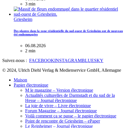
3 min
Griesheim
Des plantes dans la zone résidentielle du sud-ouest de Griesheim ont de nouveau
été endommagées
06.08.2026
2 min
Suivez-nous :
FACEBOOK
INSTAGRAM
BLUESKY
© 2024, Ulrich Diehl Verlag & Medienservice GmbH, Allemagne
Maison
Papier électronique
M le magazine – Version électronique
Actualités culturelles de Darmstadt et du sud de la
Hesse – Journal électronique
La joie de vivre – Livre électronique
Forum Magazine – Journal électronique
Voilà comment ça se passe – le papier électronique
Point de rencontre de Griesheim – ePaper
Le Reinheimer – Journal électronique