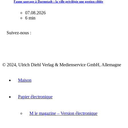
Faune sauvage à Darmstadt : la ville privilégie une gestion ciblée
07.08.2026
6 min
FACEBOOK
INSTAGRAM
BLUESKY
Suivez-nous :
© 2024, Ulrich Diehl Verlag & Medienservice GmbH, Allemagne
Maison
Papier électronique
M le magazine – Version électronique