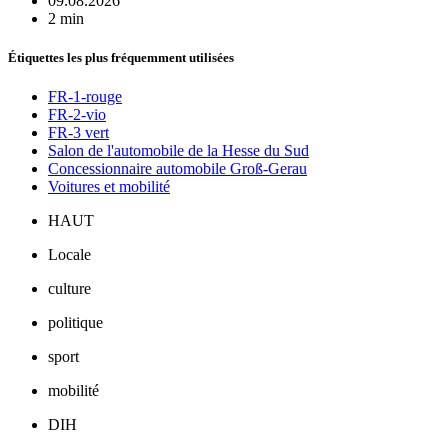
09.08.2026
2 min
Étiquettes les plus fréquemment utilisées
FR-1-rouge
FR-2-vio
FR-3 vert
Salon de l'automobile de la Hesse du Sud
Concessionnaire automobile Groß-Gerau
Voitures et mobilité
HAUT
Locale
culture
politique
sport
mobilité
DIH