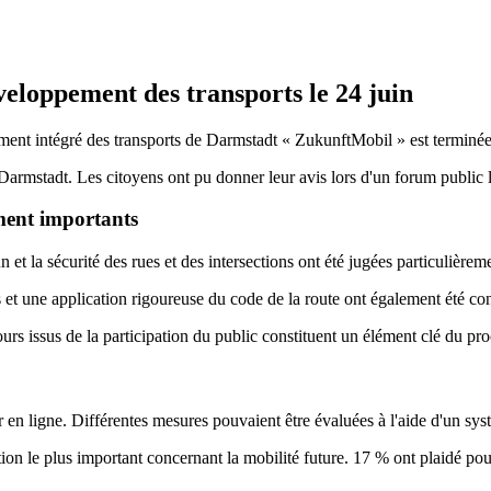
eloppement des transports le 24 juin
ment intégré des transports de Darmstadt « ZukunftMobil » est terminée
 Darmstadt. Les citoyens ont pu donner leur avis lors d'un forum public 
ement importants
 et la sécurité des rues et des intersections ont été jugées particulièrem
s et une application rigoureuse du code de la route ont également été c
rs issus de la participation du public constituent un élément clé du proc
r en ligne. Différentes mesures pouvaient être évaluées à l'aide d'un sys
ion le plus important concernant la mobilité future. 17 % ont plaidé po