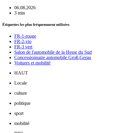
06.08.2026
3 min
Étiquettes les plus fréquemment utilisées
FR-1-rouge
FR-2-vio
FR-3 vert
Salon de l'automobile de la Hesse du Sud
Concessionnaire automobile Groß-Gerau
Voitures et mobilité
HAUT
Locale
culture
politique
sport
mobilité