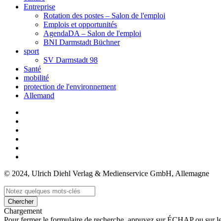
Entreprise
Rotation des postes – Salon de l'emploi
Emplois et opportunités
AgendaDA – Salon de l'emploi
BNI Darmstadt Büchner
sport
SV Darmstadt 98
Santé
mobilité
protection de l'environnement
Allemand
© 2024, Ulrich Diehl Verlag & Medienservice GmbH, Allemagne
Chercher
Chargement
Pour fermer le formulaire de recherche, appuyez sur ÉCHAP ou sur l