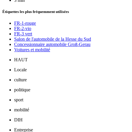
3 min
Étiquettes les plus fréquemment utilisées
FR-1-rouge
FR-2-vio
FR-3 vert
Salon de l'automobile de la Hesse du Sud
Concessionnaire automobile Groß-Gerau
Voitures et mobilité
HAUT
Locale
culture
politique
sport
mobilité
DIH
Entreprise