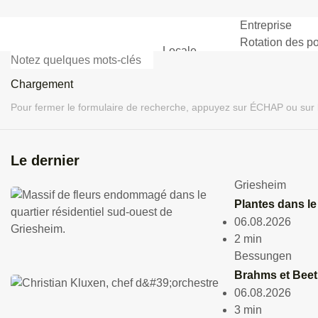
Entreprise
Lumière
foncée
Rotation des po
Locale
culture
Emplois et oppo
politique
AgendaDA – Sal
HAUT
Chargement
BNI Darmstadt
Locale
Messages dans
HA
Pour fermer le formulaire de recherche, appuyez sur ÉCHAP ou sur 
culture
politique
sport
Pour fermer le menu déroula
mobilité
Le dernier
DIH
Entreprise
Griesheim
protection de l'environnement
Plantes dans le
Charger plus
06.08.2026
2 min
Culture
Reinh
Bessungen
Théât
Brahms et Bee
06.08.2026
en pl
3 min