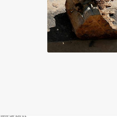
 Don
otte
ine
heim
CITÉ