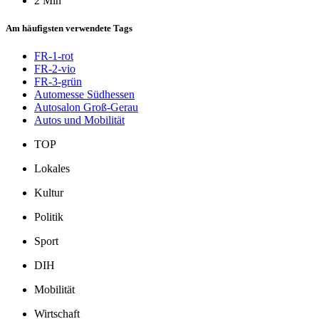
2 Min
Am häufigsten verwendete Tags
FR-1-rot
FR-2-vio
FR-3-grün
Automesse Südhessen
Autosalon Groß-Gerau
Autos und Mobilität
TOP
Lokales
Kultur
Politik
Sport
DIH
Mobilität
Wirtschaft