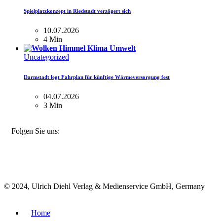
Spielplatzkonzept in Riedstadt verzögert sich
10.07.2026
4 Min
Uncategorized
Darmstadt legt Fahrplan für künftige Wärmeversorgung fest
04.07.2026
3 Min
FACEBOOK
INSTAGRAM
BLUESKY
Folgen Sie uns:
© 2024, Ulrich Diehl Verlag & Medienservice GmbH, Germany
Home