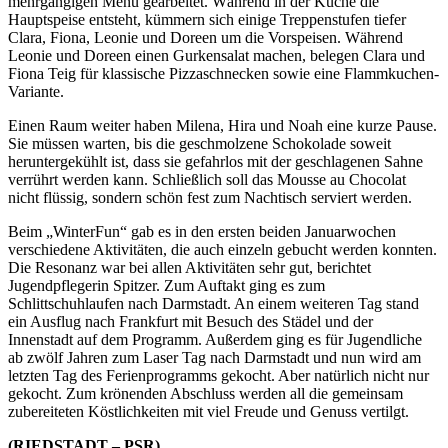
mehrgängigen Menü gearbeitet. Während in der Küche die
Hauptspeise entsteht, kümmern sich einige Treppenstufen tiefer
Clara, Fiona, Leonie und Doreen um die Vorspeisen. Während
Leonie und Doreen einen Gurkensalat machen, belegen Clara und
Fiona Teig für klassische Pizzaschnecken sowie eine Flammkuchen-
Variante.
Einen Raum weiter haben Milena, Hira und Noah eine kurze Pause.
Sie müssen warten, bis die geschmolzene Schokolade soweit
heruntergekühlt ist, dass sie gefahrlos mit der geschlagenen Sahne
verrührt werden kann. Schließlich soll das Mousse au Chocolat
nicht flüssig, sondern schön fest zum Nachtisch serviert werden.
Beim „WinterFun“ gab es in den ersten beiden Januarwochen
verschiedene Aktivitäten, die auch einzeln gebucht werden konnten.
Die Resonanz war bei allen Aktivitäten sehr gut, berichtet
Jugendpflegerin Spitzer. Zum Auftakt ging es zum
Schlittschuhlaufen nach Darmstadt. An einem weiteren Tag stand
ein Ausflug nach Frankfurt mit Besuch des Städel und der
Innenstadt auf dem Programm. Außerdem ging es für Jugendliche
ab zwölf Jahren zum Laser Tag nach Darmstadt und nun wird am
letzten Tag des Ferienprogramms gekocht. Aber natürlich nicht nur
gekocht. Zum krönenden Abschluss werden all die gemeinsam
zubereiteten Köstlichkeiten mit viel Freude und Genuss vertilgt.
(RIEDSTADT – PSR)