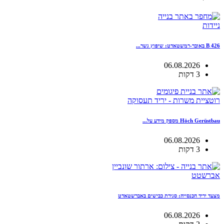
ניידות
B 426 באובר-רמשטאדט: שיפוץ גשר...
06.08.2026
3 דקות
רוטציית משרות - יריד תעסוקה
Höch Gerüstbau מספק מידע על...
06.08.2026
3 דקות
אברשטט
מצעד יריד הכנסייה: סגירת כבישים באברשטאדט
06.08.2026