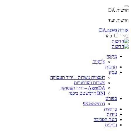
חדשות DA
חדשות ועוד
אודות DA.news
בהיר
כהה
מְקוֹמִי
מְדִינִיוּת
תַרְבּוּת
עֵסֶק
רוטציית משרות – יריד תעסוקה
משרות והזדמנויות
AgenDA – יריד תעסוקה
BNI דרמשטט ביכנר
ספּוֹרט
דרמשטט 98
בְּרִיאוּת
ניידות
הגנת הסביבה
גֶרמָנִיָת