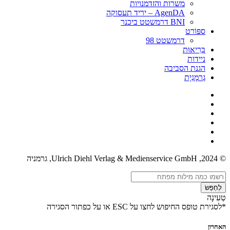
משרות והזדמנויות
AgenDA – יריד תעסוקה
BNI דרמשטט ביכנר
ספּוֹרט
דרמשטט 98
בְּרִיאוּת
ניידות
הגנת הסביבה
גֶרמָנִיָת
© 2024, Ulrich Diehl Verlag & Medienservice GmbH, גרמניה
לְחַפֵּשׂ
טְעִינָה
*לסגירת טופס החיפוש לחצו על ESC או על כפתור הסגירה
האחרון