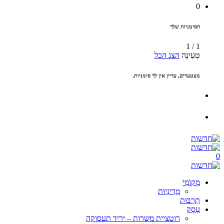
0
הסימניות שלך
1
/
1
טְעִינָה
הצג הכל
מצטערים, עדיין אין לך סימניות.
0
מְקוֹמִי
מְדִינִיוּת
תַרְבּוּת
עֵסֶק
רוטציית משרות – יריד תעסוקה