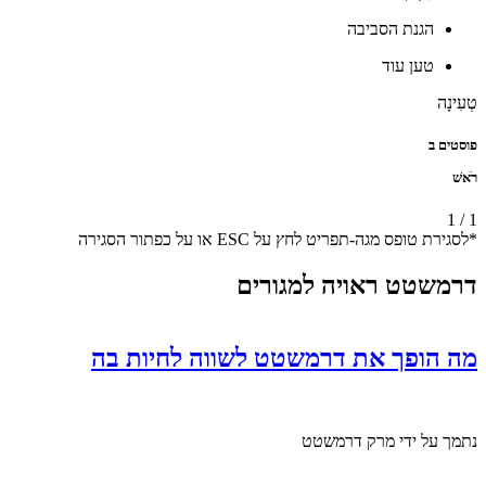
הגנת הסביבה
טען עוד
טְעִינָה
פוסטים ב
רֹאשׁ
1
/
1
*לסגירת טופס מגה-תפריט לחץ על ESC או על כפתור הסגירה
דרמשטט ראויה למגורים
מה הופך את דרמשטט לשווה לחיות בה
נתמך על ידי מרק דרמשטט