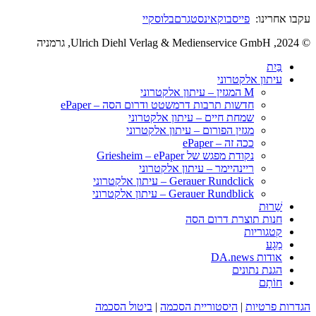
עקבו אחרינו:
פייסבוק
אינסטגרם
בלוסקיי
© 2024, Ulrich Diehl Verlag & Medienservice GmbH, גרמניה
בַּיִת
עיתון אלקטרוני
M המגזין – עיתון אלקטרוני
חדשות תרבות דרמשטט ודרום הסה – ePaper
שמחת חיים – עיתון אלקטרוני
מגזין הפורום – עיתון אלקטרוני
ככה זה – ePaper
נקודת מפגש של Griesheim – ePaper
ריינהיימר – עיתון אלקטרוני
Gerauer Rundclick – עיתון אלקטרוני
Gerauer Rundblick – עיתון אלקטרוני
שֵׁרוּת
חנות תוצרת דרום הסה
קטגוריות
מַגָע
אודות DA.news
הגנת נתונים
חוֹתָם
הגדרות פרטיות
|
היסטוריית הסכמה
|
ביטול הסכמה