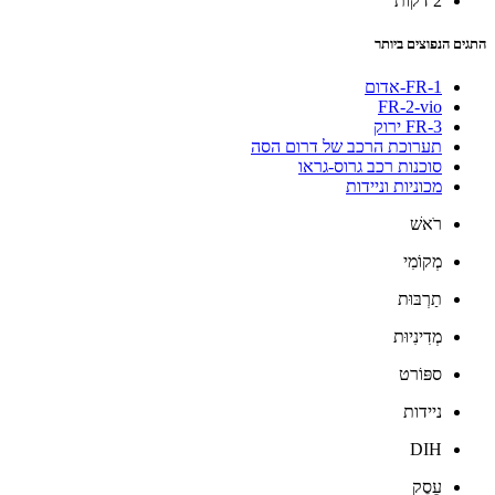
2 דקות
התגים הנפוצים ביותר
FR-1-אדום
FR-2-vio
FR-3 ירוק
תערוכת הרכב של דרום הסה
סוכנות רכב גרוס-גראו
מכוניות וניידות
רֹאשׁ
מְקוֹמִי
תַרְבּוּת
מְדִינִיוּת
ספּוֹרט
ניידות
DIH
עֵסֶק