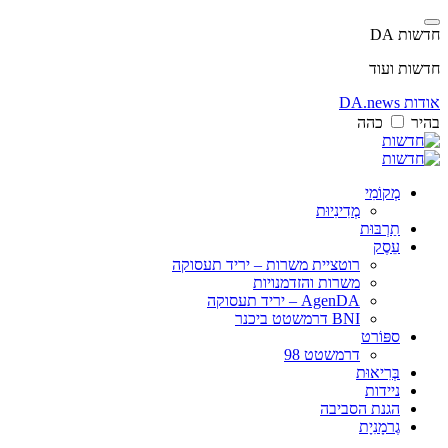
חדשות DA
חדשות ועוד
אודות DA.news
בהיר
כהה
מְקוֹמִי
מְדִינִיוּת
תַרְבּוּת
עֵסֶק
רוטציית משרות – יריד תעסוקה
משרות והזדמנויות
AgenDA – יריד תעסוקה
BNI דרמשטט ביכנר
ספּוֹרט
דרמשטט 98
בְּרִיאוּת
ניידות
הגנת הסביבה
גֶרמָנִיָת