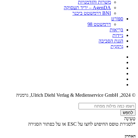
משרות והזדמנויות
AgenDA – יריד תעסוקה
BNI דרמשטט ביכנר
ספּוֹרט
דרמשטט 98
בְּרִיאוּת
ניידות
הגנת הסביבה
גֶרמָנִיָת
© 2024, Ulrich Diehl Verlag & Medienservice GmbH, גרמניה
לְחַפֵּשׂ
טְעִינָה
*לסגירת טופס החיפוש לחצו על ESC או על כפתור הסגירה
האחרון