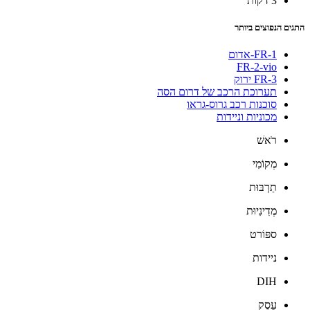
3 דקות
התגים הנפוצים ביותר
FR-1-אדום
FR-2-vio
FR-3 ירוק
תערוכת הרכב של דרום הסה
סוכנות רכב גרוס-גראו
מכוניות וניידות
רֹאשׁ
מְקוֹמִי
תַרְבּוּת
מְדִינִיוּת
ספּוֹרט
ניידות
DIH
עֵסֶק