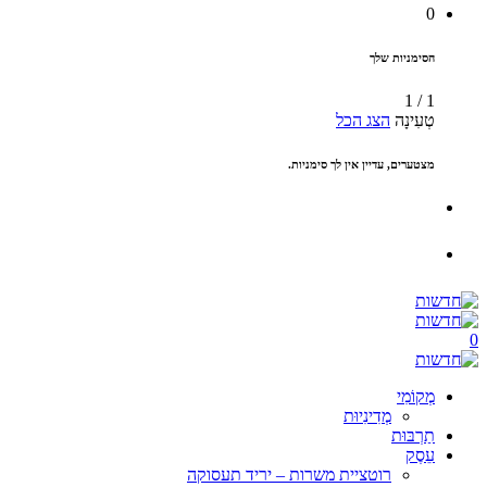
0
הסימניות שלך
1
/
1
טְעִינָה
הצג הכל
מצטערים, עדיין אין לך סימניות.
0
מְקוֹמִי
מְדִינִיוּת
תַרְבּוּת
עֵסֶק
רוטציית משרות – יריד תעסוקה