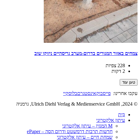
צמחים באזור המגורים בדרום-מערב גריסהיים ניזוקו שוב
228 צפיות
2 דקות
טען עוד
עקבו אחרינו:
פייסבוק
אינסטגרם
בלוסקיי
© 2024, Ulrich Diehl Verlag & Medienservice GmbH, גרמניה
בַּיִת
עיתון אלקטרוני
M המגזין – עיתון אלקטרוני
חדשות תרבות דרמשטט ודרום הסה – ePaper
שמחת חיים – עיתון אלקטרוני