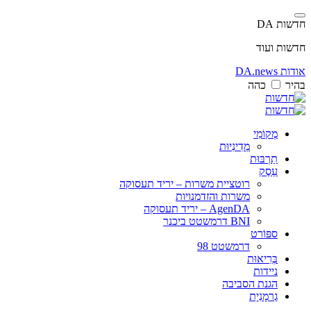
חדשות DA
חדשות ועוד
אודות DA.news
בהיר
כהה
מְקוֹמִי
מְדִינִיוּת
תַרְבּוּת
עֵסֶק
רוטציית משרות – יריד תעסוקה
משרות והזדמנויות
AgenDA – יריד תעסוקה
BNI דרמשטט ביכנר
ספּוֹרט
דרמשטט 98
בְּרִיאוּת
ניידות
הגנת הסביבה
גֶרמָנִיָת