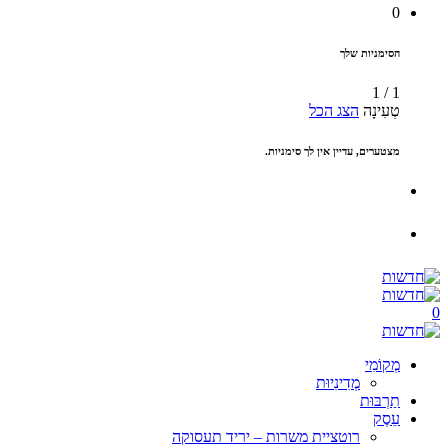
0
הסימניות שלך
1
/
1
טְעִינָה
הצג הכל
מצטערים, עדיין אין לך סימניות.
0
מְקוֹמִי
מְדִינִיוּת
תַרְבּוּת
עֵסֶק
רוטציית משרות – יריד תעסוקה