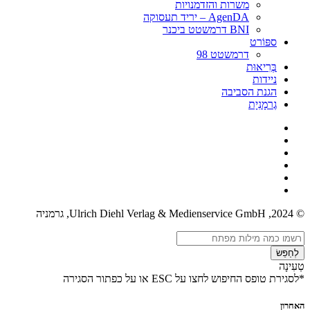
משרות והזדמנויות
AgenDA – יריד תעסוקה
BNI דרמשטט ביכנר
ספּוֹרט
דרמשטט 98
בְּרִיאוּת
ניידות
הגנת הסביבה
גֶרמָנִיָת
© 2024, Ulrich Diehl Verlag & Medienservice GmbH, גרמניה
לְחַפֵּשׂ
טְעִינָה
*לסגירת טופס החיפוש לחצו על ESC או על כפתור הסגירה
האחרון