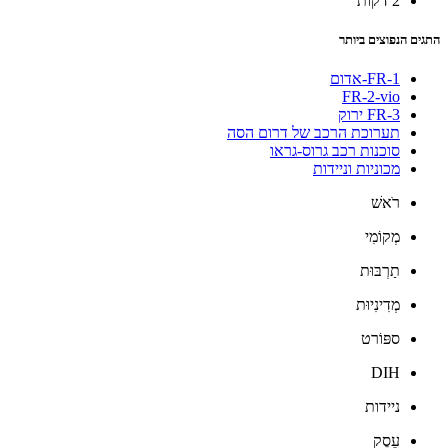
2 דקות
התגים הנפוצים ביותר
FR-1-אדום
FR-2-vio
FR-3 ירוק
תערוכת הרכב של דרום הסה
סוכנות רכב גרוס-גראו
מכוניות וניידות
רֹאשׁ
מְקוֹמִי
תַרְבּוּת
מְדִינִיוּת
ספּוֹרט
DIH
ניידות
עֵסֶק