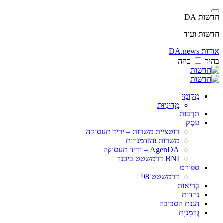
חדשות DA
חדשות ועוד
אודות DA.news
בהיר
כהה
מְקוֹמִי
מְדִינִיוּת
תַרְבּוּת
עֵסֶק
רוטציית משרות – יריד תעסוקה
משרות והזדמנויות
AgenDA – יריד תעסוקה
BNI דרמשטט ביכנר
ספּוֹרט
דרמשטט 98
בְּרִיאוּת
ניידות
הגנת הסביבה
גֶרמָנִיָת