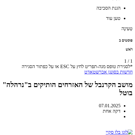
הגנת הסביבה
טען עוד
טְעִינָה
פוסטים ב
רֹאשׁ
1
/
1
*לסגירת טופס מגה-תפריט לחץ על ESC או על כפתור הסגירה
חדשות
בסונגן
אברשטאדט
מושב הקרנבל של האזרחים הותיקים ב"נרהלה"
בוטל
07.01.2025
דקה אחת