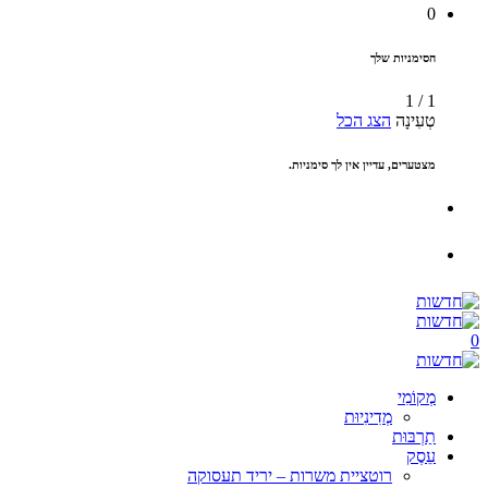
0
הסימניות שלך
1
/
1
טְעִינָה
הצג הכל
מצטערים, עדיין אין לך סימניות.
0
מְקוֹמִי
מְדִינִיוּת
תַרְבּוּת
עֵסֶק
רוטציית משרות – יריד תעסוקה