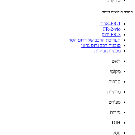
3 דקות
התגים הנפוצים ביותר
FR-1-אדום
FR-2-vio
FR-3 ירוק
תערוכת הרכב של דרום הסה
סוכנות רכב גרוס-גראו
מכוניות וניידות
רֹאשׁ
מְקוֹמִי
תַרְבּוּת
מְדִינִיוּת
ספּוֹרט
ניידות
DIH
עֵסֶק