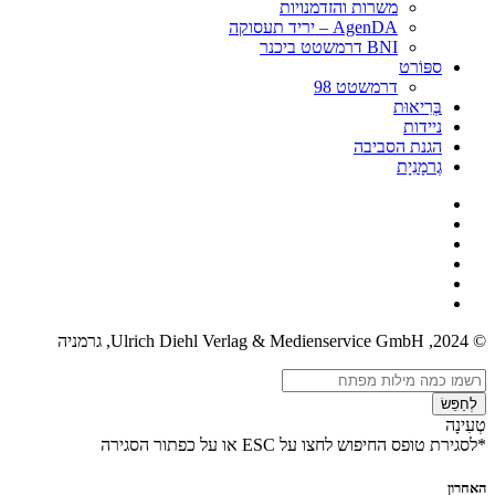
משרות והזדמנויות
AgenDA – יריד תעסוקה
BNI דרמשטט ביכנר
ספּוֹרט
דרמשטט 98
בְּרִיאוּת
ניידות
הגנת הסביבה
גֶרמָנִיָת
© 2024, Ulrich Diehl Verlag & Medienservice GmbH, גרמניה
לְחַפֵּשׂ
טְעִינָה
*לסגירת טופס החיפוש לחצו על ESC או על כפתור הסגירה
האחרון