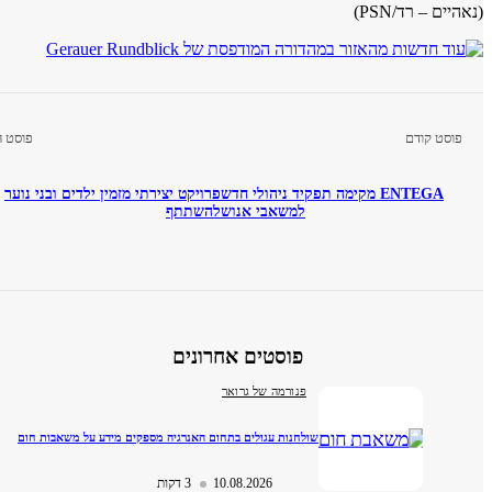
– רד/PSN)
ט קודם
פוסט הבא
ENTEGA מקימה תפקיד ניהולי חדש
פרויקט יצירתי מזמין ילדים ובני נוער
למשאבי אנוש
להשתתף
פוסטים אחרונים
פנורמה של גרואר
שולחנות עגולים בתחום האנרגיה מספקים מידע על משאבות חום
10.08.2026
3 דקות