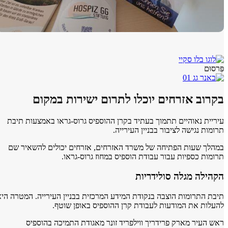
10.08.2026
2 דקות
עגולים בתחום האנרגיה מספקים מידע על משאבות חום
ב אזרחים יוכלו לתרום ישירות במקום
10.08.2026
3 דקות
 נאוהיים תתמוך בעתיד בקרן ההוספיס גרוס-גראו באמצעות תיבת
 נגישה לציבור בבניין העירייה.
 שעות הפתיחה של משרד האזרחים, אזרחים יכולים להשאיר שם
 כספיות עבור עבודת הוספיס במחוז גרוס-גראו.
ה מגלה סולידריות
Gross-...
תרומות הוצבה בנקודת המידע המרכזית בבניין העירייה. המטרה היא
09.08.2026
4 דקות
ת את המודעות לעבודת קרן ההוספיס באופן שוטף.
יר מארק פרידריך ווילפריד זונר מאגודת התמיכה בהוספיס