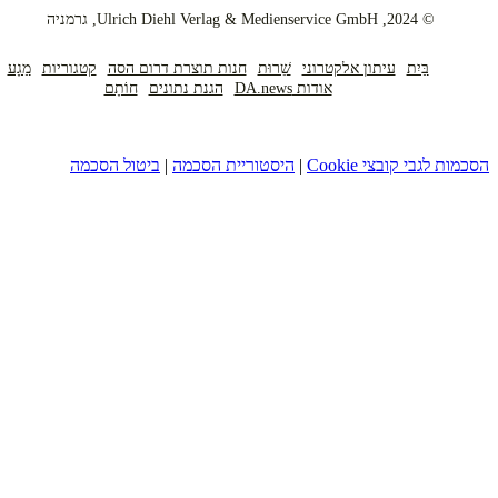
© 2024, Ulrich Diehl Verlag & Medienservice GmbH, גרמניה
בַּיִת
עיתון אלקטרוני
שֵׁרוּת
חנות תוצרת דרום הסה
קטגוריות
מַגָע
אודות DA.news
הגנת נתונים
חוֹתָם
גבי קובצי Cookie
|
היסטוריית הסכמה
|
ביטול הסכמה