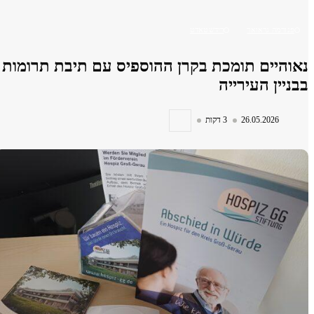
רמה גראואר
רידשטאדט
יים תומכת בקרן ההוספיס עם תיבת תרומות
ין העירייה
26.05.2026
3 דקות
העבודה השני בוייטרשטט