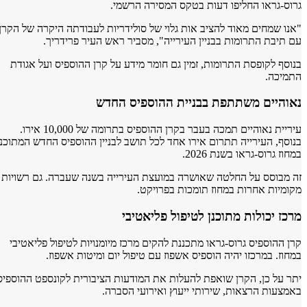
ראו החליפו דעות בטקס המסירה הרשמי.
מחים מאוד להציב אות גלוי של סולידריות לעבודתה היקרה של הקרן
ת התרומות בבניין העירייה", מסביר ראש העיר פרידריך.
לקופסת התרומות, זמין גם חומר מידע על קרן ההוספיס ועל אגודת
ה.
יים משתתפת בבניית ההוספיס החדש
עיריית נאוהיים תמכה בעבר בקרן ההוספיס בתרומה של 10,000 אירו.
 העירייה תתרום אירו אחד לכל תושב לבניין ההוספיס החדש המתוכנן
רוס-גראו בשנת 2026.
וסס על החלטה שאושרה במועצת העירייה בשנה שעברה. גם רשויות
ת אחרות במחוז תומכות בפרויקט.
יכולות מתוכנן לטיפול פליאטיבי
וספיס גרוס-גראו מתכננת להקים מרכז מיומנויות לטיפול פליאטיבי
 במרכזו יהיה הוספיס אשפוז עם טיפול יום ומיטות אשפוז.
 כן, הקרן שואפת להעלות את המודעות הציבורית לקונספט ההוספיס
ת הרצאות, שירותי ייעוץ ואירועי הסברה.