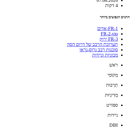
07.08.2026
4 דקות
התגים הנפוצים ביותר
FR-1-אדום
FR-2-vio
FR-3 ירוק
תערוכת הרכב של דרום הסה
סוכנות רכב גרוס-גראו
מכוניות וניידות
רֹאשׁ
מְקוֹמִי
תַרְבּוּת
מְדִינִיוּת
ספּוֹרט
ניידות
DIH