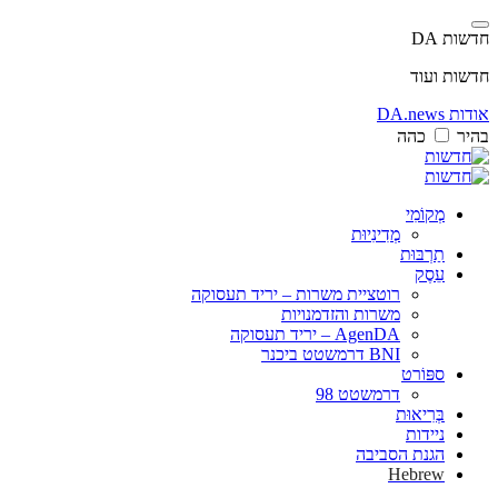
חדשות DA
חדשות ועוד
אודות DA.news
בהיר
כהה
מְקוֹמִי
מְדִינִיוּת
תַרְבּוּת
עֵסֶק
רוטציית משרות – יריד תעסוקה
משרות והזדמנויות
AgenDA – יריד תעסוקה
BNI דרמשטט ביכנר
ספּוֹרט
דרמשטט 98
בְּרִיאוּת
ניידות
הגנת הסביבה
Hebrew