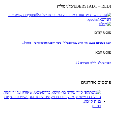
(EBERSTADT – RED/מלני מולר)
פוסט קודם
רעש מטוסים: מבצע ניסוי חדש עבור המסלול "סינדי דרום/אמטיקס הקצר" מתחיל...
פוסט הבא
הפסד באולם: ליליס מפסידים 1-2
פוסטים אחרונים
בסונגן