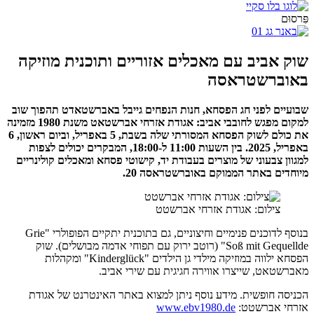
פִּרסוּם
שוק אביב עם מאכלים אזוריים ותוכנית מוזיקה
באוברשטראסה
שבועיים לפני חג הפסחא, חנות הנפחים גייבל באברשטאדט תהפוך שוב
למקום מפגש לחובבי אביב: אגודת אזרחי אברשטאט משנת 1980 מזמינה
את כולם לשוק הפסחא המסורתי שלה בשבת, 5 באפריל, וביום ראשון, 6
באפריל, 2025. בין השעות 11:00 ל-18:00, המבקרים יכולים לצפות
למגוון צבעוני של מוצרים בעבודת יד, קישוטי פסחא ומאכלים קולינריים
מיוחדים באתר הממוקם באוברשטראסה 20.
צילום: אגודת אזרחי אברשטט
בנוסף לדוכנים פנימיים וחיצוניים, גם בתוכנית יתקיים הפופולרי "Grie
Soß mit Gequellde" (רוטב ירוק עם תפוחי אדמה מבושלים). שוק
הפסחא ילווה במוזיקה מילדי גן הילדים "Kinderglück" ומקהלות
מאברשטאט, שייצרו אווירה חגיגית עם שירי אביב.
הכניסה חופשית. מידע נוסף ניתן למצוא באתר האינטרנט של אגודת
אזרחי אברשטט:
www.ebv1980.de