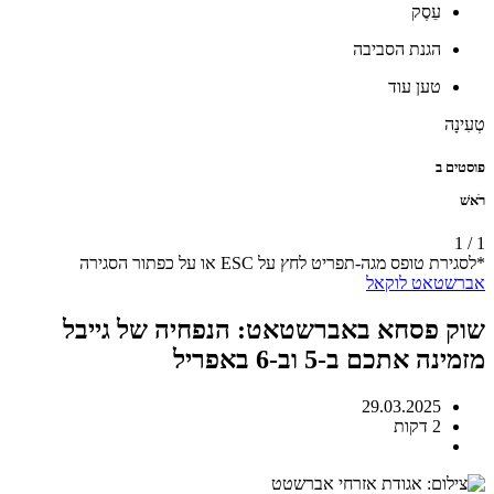
עֵסֶק
הגנת הסביבה
טען עוד
טְעִינָה
פוסטים ב
רֹאשׁ
1
/
1
*לסגירת טופס מגה-תפריט לחץ על ESC או על כפתור הסגירה
אברשטאט
לוקאל
שוק פסחא באברשטאט: הנפחיה של גייבל
מזמינה אתכם ב-5 וב-6 באפריל
29.03.2025
2 דקות