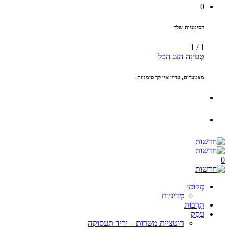
0
הסימניות שלך
1
/
1
טְעִינָה
הצג הכל
מצטערים, עדיין אין לך סימניות.
0
מְקוֹמִי
מְדִינִיוּת
תַרְבּוּת
עֵסֶק
רוטציית משרות – יריד תעסוקה