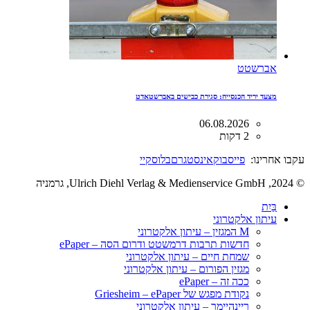
אברשטט
מצעד יריד הכנסייה: סגירת כבישים באברשטאדט
06.08.2026
2 דקות
עקבו אחרינו:
פייסבוק
אינסטגרם
בלוסקיי
© 2024, Ulrich Diehl Verlag & Medienservice GmbH, גרמניה
בַּיִת
עיתון אלקטרוני
M המגזין – עיתון אלקטרוני
חדשות תרבות דרמשטט ודרום הסה – ePaper
שמחת חיים – עיתון אלקטרוני
מגזין הפורום – עיתון אלקטרוני
ככה זה – ePaper
נקודת מפגש של Griesheim – ePaper
ריינהיימר – עיתון אלקטרוני