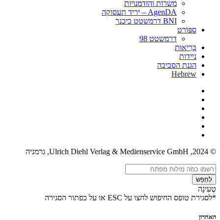
משרות והזדמנויות
AgenDA – יריד תעסוקה
BNI דרמשטט ביכנר
ספּוֹרט
דרמשטט 98
בְּרִיאוּת
ניידות
הגנת הסביבה
Hebrew
© 2024, Ulrich Diehl Verlag & Medienservice GmbH, גרמניה
לְחַפֵּשׂ
טְעִינָה
*לסגירת טופס החיפוש לחצו על ESC או על כפתור הסגירה
האחרון