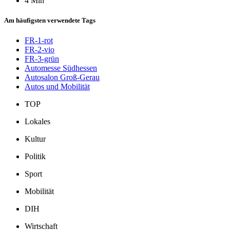
4 Min
Am häufigsten verwendete Tags
FR-1-rot
FR-2-vio
FR-3-grün
Automesse Südhessen
Autosalon Groß-Gerau
Autos und Mobilität
TOP
Lokales
Kultur
Politik
Sport
Mobilität
DIH
Wirtschaft