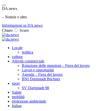
DA.news
– Notizie e altro
Informazioni su DA.news
Chiaro
Scuro
Locale
politica
cultura
Attività commerciale
Rotazione delle mansioni – Fiera del lavoro
Lavori e opportunità
Agenda – Fiera del lavoro
BNI Darmstadt Büchner
sport
SV Darmstadt 98
Salute
mobilità
protezione ambientale
Italian