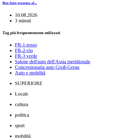
Best Auto presenta al...
10.08.2026
3 minuti
Tag più frequentemente utilizzati
FR-1-rosso
FR-2-vio
FR-3 verde
Salone dell'auto dell'Assia meridionale
Concessionaria auto Groß-Gerau
Auto e mobilità
SUPERIORE
Locale
cultura
politica
sport
mobilità