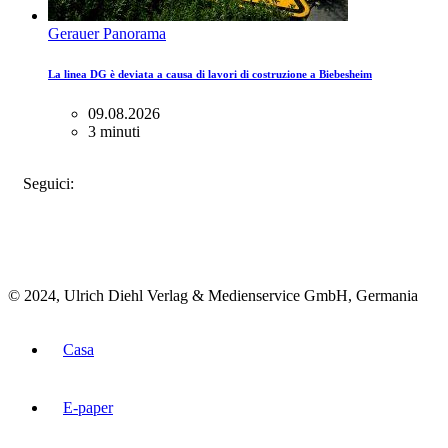
Gerauer Panorama
La linea DG è deviata a causa di lavori di costruzione a Biebesheim
09.08.2026
3 minuti
FACEBOOK
INSTAGRAM
BLUESKY
Seguici:
© 2024, Ulrich Diehl Verlag & Medienservice GmbH, Germania
Casa
E-paper