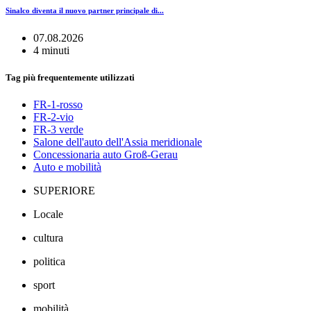
Sinalco diventa il nuovo partner principale di...
07.08.2026
4 minuti
Tag più frequentemente utilizzati
FR-1-rosso
FR-2-vio
FR-3 verde
Salone dell'auto dell'Assia meridionale
Concessionaria auto Groß-Gerau
Auto e mobilità
SUPERIORE
Locale
cultura
politica
sport
mobilità