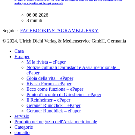
anticipo rispetto ai tempi previsti
06.08.2026
3 minuti
Seguici:
FACEBOOK
INSTAGRAM
BLUESKY
© 2024, Ulrich Diehl Verlag & Medienservice GmbH, Germania
Casa
E-paper
M la rivista – ePaper
Notizie culturali Darmstadt e Assia meridionale –
ePaper
Gioia della vita – ePaper
Rivista Forum – ePaper
Ecco come funziona – ePaper
Punto d'incontro di Griesheim – ePaper
Il Reinheimer – ePaper
Gerauer Rundclick – ePaper
Gerauer Rundblick – ePaper
servizio
Prodotto nel negozio dell'Assia meridionale
Categorie
contatto