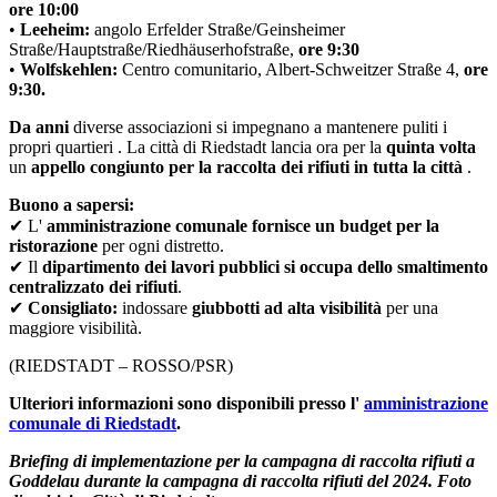
ore 10:00
•
Leeheim:
angolo Erfelder Straße/Geinsheimer
Straße/Hauptstraße/Riedhäuserhofstraße,
ore 9:30
•
Wolfskehlen:
Centro comunitario, Albert-Schweitzer Straße 4,
ore
9:30.
Da anni
diverse associazioni si impegnano a mantenere puliti i
propri quartieri . La città di Riedstadt lancia ora per la
quinta volta
un
appello congiunto per la raccolta dei rifiuti in tutta la città
.
Buono a sapersi:
✔ L'
amministrazione comunale fornisce un budget per la
ristorazione
per ogni distretto.
✔ Il
dipartimento dei lavori pubblici si occupa dello smaltimento
centralizzato dei rifiuti
.
✔
Consigliato:
indossare
giubbotti ad alta visibilità
per una
maggiore visibilità.
(RIEDSTADT – ROSSO/PSR)
Ulteriori informazioni sono disponibili presso l'
amministrazione
comunale di Riedstadt
.
Briefing di implementazione per la campagna di raccolta rifiuti a
Goddelau durante la campagna di raccolta rifiuti del 2024. Foto