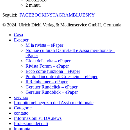
2 minuti
Seguici:
FACEBOOK
INSTAGRAM
BLUESKY
© 2024, Ulrich Diehl Verlag & Medienservice GmbH, Germania
Casa
E-paper
M la rivista – ePaper
Notizie culturali Darmstadt e Assia meridionale –
ePaper
Gioia della vita – ePaper
Rivista Forum – ePaper
Ecco come funziona – ePaper
Punto d'incontro di Griesheim – ePaper
Il Reinheimer – ePaper
Gerauer Rundclick – ePaper
Gerauer Rundblick – ePaper
servizio
Prodotto nel negozio dell'Assia meridionale
Categorie
contatto
Informazioni su DA.news
Protezione dei dati
impronta