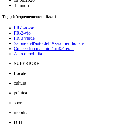
09.08.2026
3 minuti
Tag più frequentemente utilizzati
FR-1-rosso
FR-2-vio
FR-3 verde
Salone dell'auto dell'Assia meridionale
Concessionaria auto Groß-Gerau
Auto e mobilità
SUPERIORE
Locale
cultura
politica
sport
mobilità
DIH