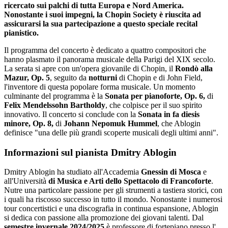
ricercato sui palchi di tutta Europa e Nord America.
Nonostante i suoi impegni, la Chopin Society è riuscita ad
assicurarsi la sua partecipazione a questo speciale recital
pianistico.
Il programma del concerto è dedicato a quattro compositori che
hanno plasmato il panorama musicale della Parigi del XIX secolo.
La serata si apre con un'opera giovanile di Chopin, il
Rondò alla
Mazur, Op. 5
, seguito da
notturni
di Chopin e di John Field,
l'inventore di questa popolare forma musicale. Un momento
culminante del programma è la
Sonata per pianoforte, Op. 6,
di
Felix Mendelssohn Bartholdy
, che colpisce per il suo spirito
innovativo. Il concerto si conclude con la
Sonata in fa diesis
minore, Op. 8,
di
Johann Nepomuk Hummel
, che Ablogin
definisce "una delle più grandi scoperte musicali degli ultimi anni".
Informazioni sul pianista Dmitry Ablogin
Dmitry Ablogin ha studiato all'Accademia
Gnessin di Mosca
e
all'Università
di Musica e Arti dello Spettacolo di Francoforte
.
Nutre una particolare passione per gli strumenti a tastiera storici, con
i quali ha riscosso successo in tutto il mondo. Nonostante i numerosi
tour concertistici e una discografia in continua espansione, Ablogin
si dedica con passione alla promozione dei giovani talenti. Dal
semestre invernale 2024/2025
è professore di fortepiano presso l'