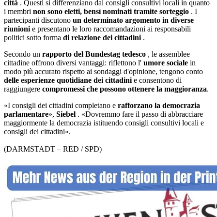
città
. Questi si differenziano dai consigli consultivi locali in quanto
i membri
non sono eletti, bensì nominati tramite sorteggio
. I
partecipanti discutono
un determinato argomento in diverse
riunioni
e presentano le loro raccomandazioni ai responsabili
politici sotto forma
di relazione dei cittadini
.
Secondo un
rapporto del Bundestag tedesco
, le assemblee
cittadine offrono diversi vantaggi: riflettono l'
umore sociale
in
modo più accurato rispetto ai sondaggi d'opinione, tengono conto
delle esperienze quotidiane dei cittadini
e consentono di
raggiungere
compromessi che possono ottenere la maggioranza
.
«I consigli dei cittadini completano e
rafforzano la democrazia
parlamentare
»,
Siebel
. «Dovremmo fare il passo di abbracciare
maggiormente la democrazia istituendo consigli consultivi locali e
consigli dei cittadini».
(DARMSTADT – RED / SPD)