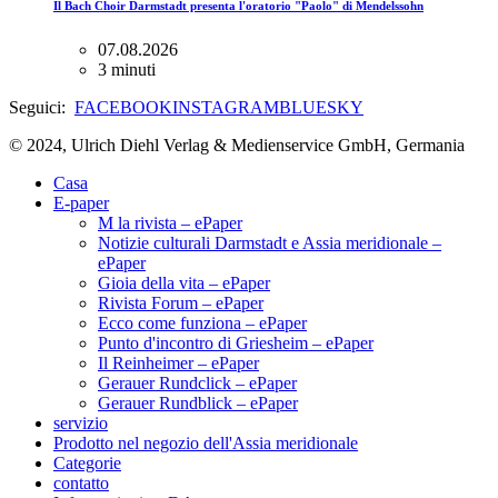
Il Bach Choir Darmstadt presenta l'oratorio "Paolo" di Mendelssohn
07.08.2026
3 minuti
Seguici:
FACEBOOK
INSTAGRAM
BLUESKY
© 2024, Ulrich Diehl Verlag & Medienservice GmbH, Germania
Casa
E-paper
M la rivista – ePaper
Notizie culturali Darmstadt e Assia meridionale –
ePaper
Gioia della vita – ePaper
Rivista Forum – ePaper
Ecco come funziona – ePaper
Punto d'incontro di Griesheim – ePaper
Il Reinheimer – ePaper
Gerauer Rundclick – ePaper
Gerauer Rundblick – ePaper
servizio
Prodotto nel negozio dell'Assia meridionale
Categorie
contatto