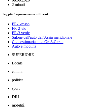
08.08.2026
2 minuti
Tag più frequentemente utilizzati
FR-1-rosso
FR-2-vio
FR-3 verde
Salone dell'auto dell'Assia meridionale
Concessionaria auto Groß-Gerau
Auto e mobilità
SUPERIORE
Locale
cultura
politica
sport
DIH
mobilità