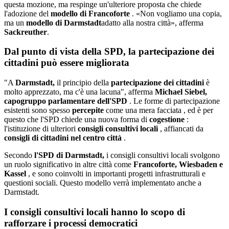
questa mozione, ma respinge un'ulteriore proposta che chiede
l'adozione del
modello di Francoforte
. «Non vogliamo una copia,
ma un
modello di Darmstadt
adatto alla nostra città», afferma
Sackreuther
.
Dal punto di vista della SPD, la partecipazione dei
cittadini può essere migliorata
"A
Darmstadt,
il principio della
partecipazione dei cittadini
è
molto apprezzato, ma c'è una lacuna", afferma
Michael Siebel,
capogruppo parlamentare dell'SPD
. Le forme di partecipazione
esistenti sono spesso
percepite
come una mera facciata , ed è per
questo che l'SPD chiede una nuova forma di
cogestione
:
l'istituzione di ulteriori
consigli consultivi locali
, affiancati da
consigli di cittadini nel centro città
.
Secondo
l'SPD di Darmstadt,
i consigli consultivi locali svolgono
un ruolo significativo in altre città come
Francoforte, Wiesbaden e
Kassel
, e sono coinvolti in importanti progetti infrastrutturali e
questioni sociali. Questo modello verrà implementato anche a
Darmstadt.
I consigli consultivi locali hanno lo scopo di
rafforzare i processi democratici