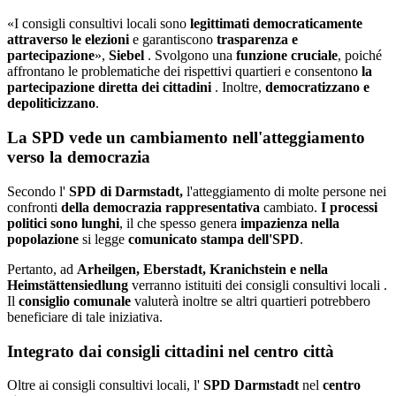
«I consigli consultivi locali sono
legittimati democraticamente
attraverso le elezioni
e garantiscono
trasparenza e
partecipazione
»,
Siebel
. Svolgono una
funzione cruciale
, poiché
affrontano le problematiche dei rispettivi quartieri e consentono
la
partecipazione diretta dei cittadini
. Inoltre,
democratizzano e
depoliticizzano
.
La SPD vede un cambiamento nell'atteggiamento
verso la democrazia
Secondo l'
SPD di Darmstadt,
l'atteggiamento di molte persone nei
confronti
della democrazia rappresentativa
cambiato.
I processi
politici sono lunghi
, il che spesso genera
impazienza nella
popolazione
si legge
comunicato stampa dell'SPD
.
Pertanto, ad
Arheilgen, Eberstadt, Kranichstein e nella
Heimstättensiedlung
verranno istituiti dei consigli consultivi locali .
Il
consiglio comunale
valuterà inoltre se altri quartieri potrebbero
beneficiare di tale iniziativa.
Integrato dai consigli cittadini nel centro città
Oltre ai consigli consultivi locali, l'
SPD Darmstadt
nel
centro