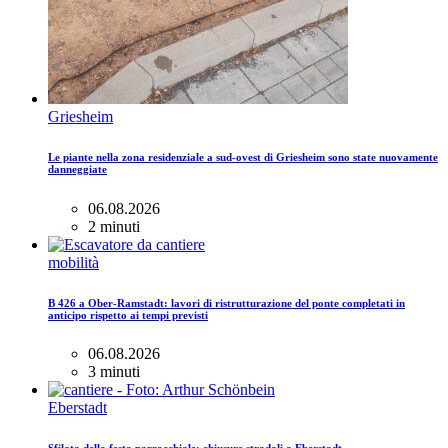
Griesheim
Le piante nella zona residenziale a sud-ovest di Griesheim sono state nuovamente
danneggiate
06.08.2026
2 minuti
mobilità
B 426 a Ober-Ramstadt: lavori di ristrutturazione del ponte completati in
anticipo rispetto ai tempi previsti
06.08.2026
3 minuti
Eberstadt