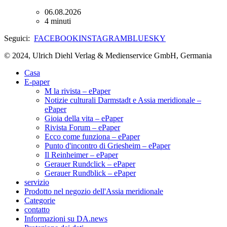
06.08.2026
4 minuti
Seguici:
FACEBOOK
INSTAGRAM
BLUESKY
© 2024, Ulrich Diehl Verlag & Medienservice GmbH, Germania
Casa
E-paper
M la rivista – ePaper
Notizie culturali Darmstadt e Assia meridionale –
ePaper
Gioia della vita – ePaper
Rivista Forum – ePaper
Ecco come funziona – ePaper
Punto d'incontro di Griesheim – ePaper
Il Reinheimer – ePaper
Gerauer Rundclick – ePaper
Gerauer Rundblick – ePaper
servizio
Prodotto nel negozio dell'Assia meridionale
Categorie
contatto
Informazioni su DA.news