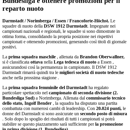
Bundesliga e ottenere promozioni per il
reparto nuoto
Darmstadt / Norimberga / Essen / Francoforte-Höchst.
Le
squadre di nuoto della
DSW 1912 Darmstadt
. Impegnate nei
campionati nazionali e regionali, le squadre si sono dimostrate in
ottima forma, consolidando la propria posizione nei rispettivi
campionati e ottenendo promozioni, generando così titoli di giornale
positivi.
La
prima squadra maschile
, allenata da
Brandon Oberwallner,
si è classificata
ottava
nella
Lega tedesca di nuoto
a Essen ,
assicurandosi così la permanenza in campionato. Il DSW 1912
Darmstadt rimarrà quindi tra le
migliori società di nuoto tedesche
anche nella prossima stagione .
La
prima squadra femminile del Darmstadt
ha regalato
particolare spettacolo nel
campionato di seconda divisione (2.
Bundesliga Sud)
a Norimberga. Allenata dal
commissario tecnico
dello stato, Ingolf Bender
, la squadra ha disputato una partita
combattuta con numerosi cambi di leadership. Con
20.024 punti,
le
donne del Darmstadt si sono assicurate un
secondo posto di misura
. Solo dopo lo spoglio dei risultati di tutti i campionati si potrà
stabilire se questo piazzamento sarà sufficiente per
la promozione
in prima divisione (1. Bundesliga)