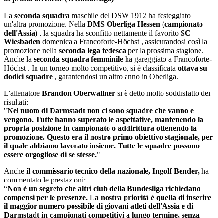
La
seconda squadra
maschile del DSW 1912 ha festeggiato
un'altra promozione. Nella
DMS Oberliga Hessen (campionato
dell'Assia)
, la squadra ha sconfitto nettamente il favorito
SC
Wiesbaden
domenica a Francoforte-Höchst , assicurandosi così la
promozione nella
seconda lega tedesca
per la prossima stagione.
Anche la
seconda squadra femminile
ha gareggiato a Francoforte-
Höchst . In un torneo molto competitivo, si è classificata
ottava su
dodici squadre
, garantendosi un altro anno in Oberliga.
L'allenatore
Brandon Oberwallner
si è detto molto soddisfatto dei
risultati:
"
Nel nuoto di Darmstadt non ci sono squadre che vanno e
vengono. Tutte hanno superato le aspettative, mantenendo la
propria posizione in campionato o addirittura ottenendo la
promozione. Questo era il nostro primo obiettivo stagionale, per
il quale abbiamo lavorato insieme. Tutte le squadre possono
essere orgogliose di se stesse.
"
Anche
il commissario tecnico della nazionale, Ingolf Bender,
ha
commentato le prestazioni:
“
Non è un segreto che altri club della Bundesliga richiedano
compensi per le presenze. La nostra priorità è quella di inserire
il maggior numero possibile di giovani atleti dell'Assia e di
Darmstadt in campionati competitivi a lungo termine, senza