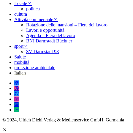
Locale
politica
cultura
Attività commerciale
Rotazione delle mansioni – Fiera del lavoro
Lavori e opportunità
Agenda – Fiera del lavoro
BNI Darmstadt Büchner
sport
SV Darmstadt 98
Salute
mobilità
protezione ambientale
Italian
© 2024, Ulrich Diehl Verlag & Medienservice GmbH, Germania