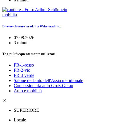
mobilità
Diverse chiusure stradali a Weiterstadt in...
07.08.2026
3 minuti
Tag più frequentemente utilizzati
FR-1-rosso
FR-2-vio
FR-3 verde
Salone dell'auto dell'Assia meridionale
Concessionaria auto Groß-Gerau
Auto e mobilità
SUPERIORE
Locale