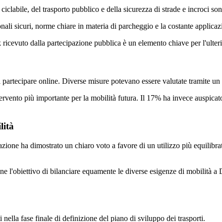
ciclabile, del trasporto pubblico e della sicurezza di strade e incroci so
donali sicuri, norme chiare in materia di parcheggio e la costante applica
 ricevuto dalla partecipazione pubblica è un elemento chiave per l'ulter
artecipare online. Diverse misure potevano essere valutate tramite un s
ntervento più importante per la mobilità futura. Il 17% ha invece auspica
lità
one ha dimostrato un chiaro voto a favore di un utilizzo più equilibrato
e l'obiettivo di bilanciare equamente le diverse esigenze di mobilità a 
 nella fase finale di definizione del piano di sviluppo dei trasporti.