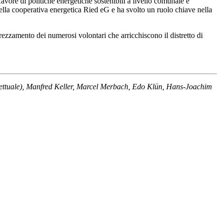
vore di politiche energetiche sostenibili a livello comunale e
della cooperativa energetica Ried eG e ha svolto un ruolo chiave nella
prezzamento dei numerosi volontari che arricchiscono il distretto di
strettuale), Manfred Keller, Marcel Merbach, Edo Klün, Hans-Joachim