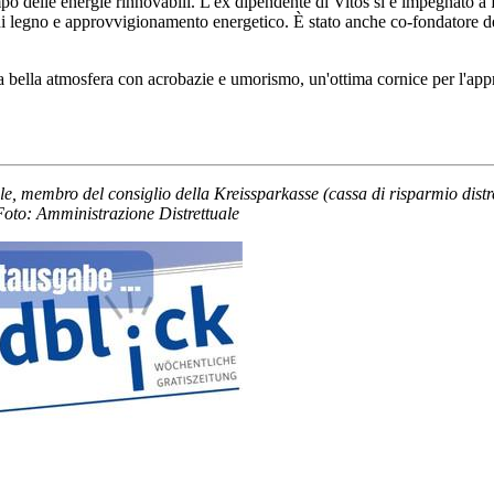
 delle energie rinnovabili. L'ex dipendente di Vitos si è impegnato a fa
ato di legno e approvvigionamento energetico. È stato anche co-fondatore 
 una bella atmosfera con acrobazie e umorismo, un'ottima cornice per l'ap
nle, membro del consiglio della Kreissparkasse (cassa di risparmio di
Foto: Amministrazione Distrettuale