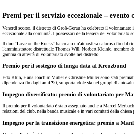
Premi per il servizio eccezionale – evento
Venerdì scorso, il distretto di Groß-Gerau ha celebrato il volontariato 
eccezionale alla comunità. I ​​possessori della tessera del volontariato s
Il duo "Love on the Rocks" ha creato un'atmosfera calorosa fin dal ri
l'amministratore distrettuale Thomas Will, Norbert Kleinle, membro del
gamma di attività di volontariato svolte nel distretto.
Premio per il sostegno di lunga data al Kreuzbund
Edo Klün, Hans-Joachim Müller e Christine Müller sono stati premiati 
dipendenza fin dagli anni '90, supportandole sia nei gruppi di auto-aiu
Impegno diversificato: premio di volontariato per M
Il premio per il volontariato è stato assegnato anche a Marcel Merbac
relazioni del club, nella banda musicale e in vari comitati della chiesa
Impegno per la transizione energetica: premio a Manf