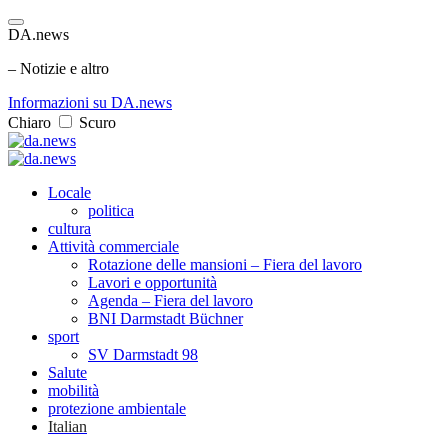
DA.news
– Notizie e altro
Informazioni su DA.news
Chiaro
Scuro
Locale
politica
cultura
Attività commerciale
Rotazione delle mansioni – Fiera del lavoro
Lavori e opportunità
Agenda – Fiera del lavoro
BNI Darmstadt Büchner
sport
SV Darmstadt 98
Salute
mobilità
protezione ambientale
Italian