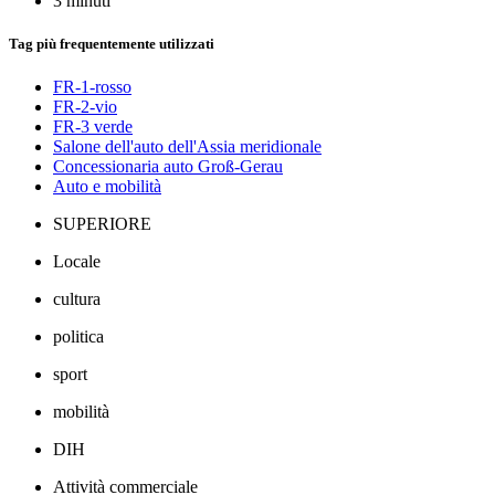
3 minuti
Tag più frequentemente utilizzati
FR-1-rosso
FR-2-vio
FR-3 verde
Salone dell'auto dell'Assia meridionale
Concessionaria auto Groß-Gerau
Auto e mobilità
SUPERIORE
Locale
cultura
politica
sport
mobilità
DIH
Attività commerciale