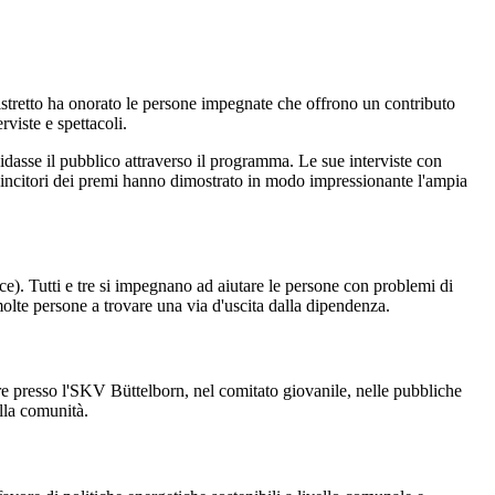
 distretto ha onorato le persone impegnate che offrono un contributo
rviste e spettacoli.
asse il pubblico attraverso il programma. Le sue interviste con
 vincitori dei premi hanno dimostrato in modo impressionante l'ampia
). Tutti e tre si impegnano ad aiutare le persone con problemi di
molte persone a trovare una via d'uscita dalla dipendenza.
e presso l'SKV Büttelborn, nel comitato giovanile, nelle pubbliche
ella comunità.