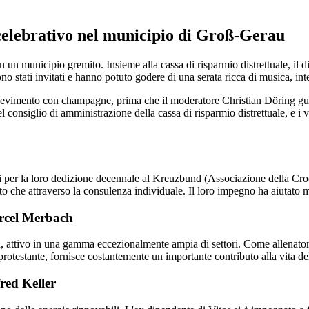
 celebrativo nel municipio di Groß-Gerau
in un municipio gremito. Insieme alla cassa di risparmio distrettuale, il
ono stati invitati e hanno potuto godere di una serata ricca di musica, inte
cevimento con champagne, prima che il moderatore Christian Döring guid
 consiglio di amministrazione della cassa di risparmio distrettuale, e i
per la loro dedizione decennale al Kreuzbund (Associazione della Croce
to che attraverso la consulenza individuale. Il loro impegno ha aiutato 
arcel Merbach
h, attivo in una gamma eccezionalmente ampia di settori. Come allenator
 protestante, fornisce costantemente un importante contributo alla vita d
red Keller