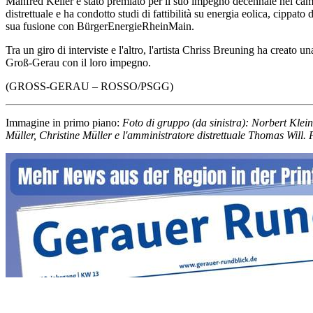
Manfred Keller è stato premiato per il suo impegno decennale nel campo
distrettuale e ha condotto studi di fattibilità su energia eolica, cipp
sua fusione con BürgerEnergieRheinMain.
Tra un giro di interviste e l'altro, l'artista Chriss Breuning ha creato
Groß-Gerau con il loro impegno.
(GROSS-GERAU – ROSSO/PSGG)
Immagine in primo piano:
Foto di gruppo (da sinistra): Norbert Klei
Müller, Christine Müller e l'amministratore distrettuale Thomas Will.