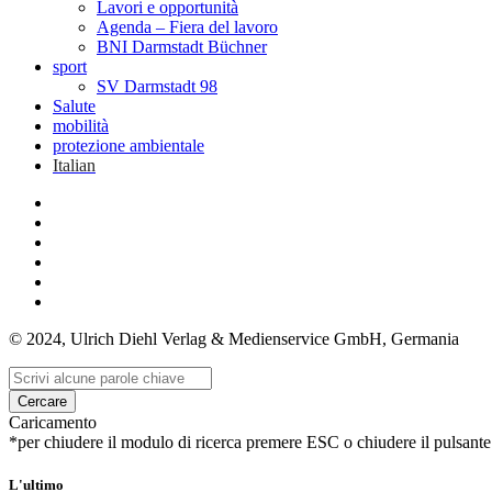
Lavori e opportunità
Agenda – Fiera del lavoro
BNI Darmstadt Büchner
sport
SV Darmstadt 98
Salute
mobilità
protezione ambientale
Italian
© 2024, Ulrich Diehl Verlag & Medienservice GmbH, Germania
Cercare
Caricamento
*per chiudere il modulo di ricerca premere ESC o chiudere il pulsante
L'ultimo