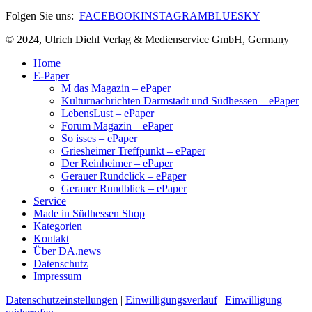
Folgen Sie uns:
FACEBOOK
INSTAGRAM
BLUESKY
© 2024, Ulrich Diehl Verlag & Medienservice GmbH, Germany
Home
E-Paper
M das Magazin – ePaper
Kulturnachrichten Darmstadt und Südhessen – ePaper
LebensLust – ePaper
Forum Magazin – ePaper
So isses – ePaper
Griesheimer Treffpunkt – ePaper
Der Reinheimer – ePaper
Gerauer Rundclick – ePaper
Gerauer Rundblick – ePaper
Service
Made in Südhessen Shop
Kategorien
Kontakt
Über DA.news
Datenschutz
Impressum
Datenschutzeinstellungen
|
Einwilligungsverlauf
|
Einwilligung