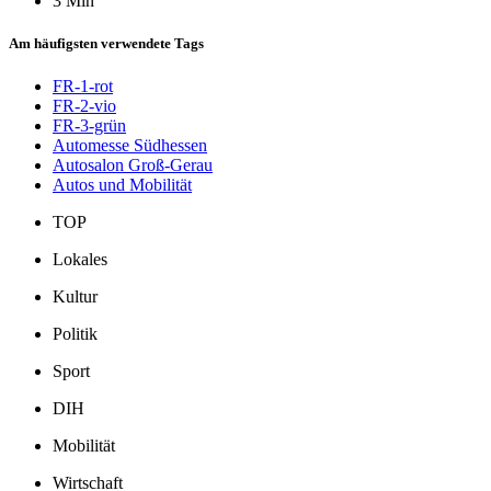
3 Min
Am häufigsten verwendete Tags
FR-1-rot
FR-2-vio
FR-3-grün
Automesse Südhessen
Autosalon Groß-Gerau
Autos und Mobilität
TOP
Lokales
Kultur
Politik
Sport
DIH
Mobilität
Wirtschaft