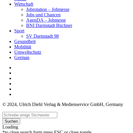
Wirtschaft
Jobrotation – Jobmesse
Jobs und Chancen
AgenDA – Jobmesse
BNI Darmstadt Büchner
Sport
SV Darmstadt 98
Gesundheit
Mobilität
Umweltschutz
German
© 2024, Ulrich Diehl Verlag & Medienservice GmbH, Germany
Suchen
Loading
*to close search form press ESC or close toggle