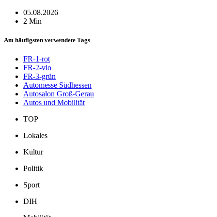
05.08.2026
2 Min
Am häufigsten verwendete Tags
FR-1-rot
FR-2-vio
FR-3-grün
Automesse Südhessen
Autosalon Groß-Gerau
Autos und Mobilität
TOP
Lokales
Kultur
Politik
Sport
DIH