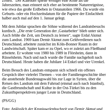
Zeiten.“ Der Kalender spielte weniger eine Rolle als die
Jahreszeiten, man erinnert sich eher an bestimmte Naturereignisse,
wie etwa das große Erdbeben in Ostanatolien 1966. Da wurde ein
Geburts- oder ein Hochzeitsdatum für die Papiere der Einfachheit
halber auch mal auf den 1. Januar gelegt.
Mit dem Jubilar sprachen die Söhne während des Landratsbesuchs
kurdisch. „Die erste Generation der ,Gastarbeiter‘ blieb unter sich.
Auch fehlte die Zeit, um Deutsch zu lernen“, sagte Erdal Akmut
zum Landrat. 1969 kam Demir Akmut zum Geldverdienen nach
Deutschland, arbeitete zunächst im Köln-Bonner Raum in der
Landwirtschaft. Später kam er zu Opel, wo er zuletzt am Fließband
arbeitete. Er wohnte von 1980 bis 1989 in Flörsheim, dann in
Rüsselsheim. Nach und nach wurde die Familie nachgeholt nach
Deutschland. Heute haben die Jubilare 14 Enkel und vier Urenkel.
Beim Besuch des Landrats entspann sich schnell ein offenes
Gespräch über vielerlei Themen – von der Familiengeschichte über
die anstehende Bundestagswahl bis zur Lage in Syrien, über die
Reisen des Landrats mit dem Fahrrad (einmal auch nach Istanbul),
die Gastfreundschaft und Kultur in der Ost-Türkei bis zu den
Zukunftsperspektiven junger Leute in Deutschland.
(PS/GG)
Foto:
Anlässlich der Kronjuwelenhochzeit von Demir Akmut und