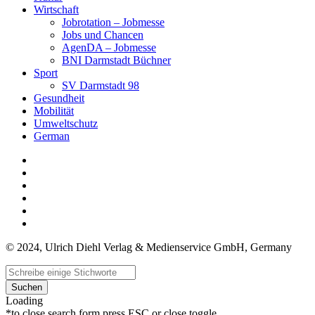
Wirtschaft
Jobrotation – Jobmesse
Jobs und Chancen
AgenDA – Jobmesse
BNI Darmstadt Büchner
Sport
SV Darmstadt 98
Gesundheit
Mobilität
Umweltschutz
German
© 2024, Ulrich Diehl Verlag & Medienservice GmbH, Germany
Suchen
Loading
*to close search form press ESC or close toggle