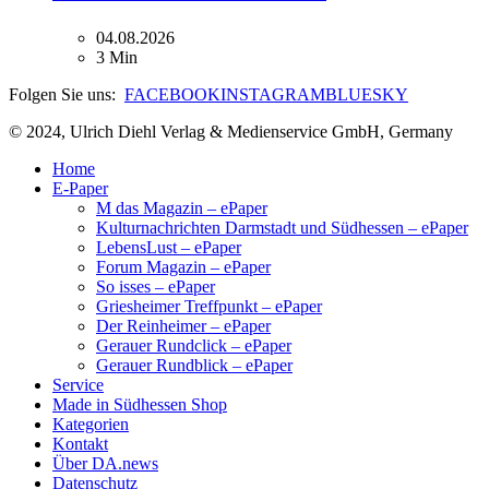
04.08.2026
3 Min
Folgen Sie uns:
FACEBOOK
INSTAGRAM
BLUESKY
© 2024, Ulrich Diehl Verlag & Medienservice GmbH, Germany
Home
E-Paper
M das Magazin – ePaper
Kulturnachrichten Darmstadt und Südhessen – ePaper
LebensLust – ePaper
Forum Magazin – ePaper
So isses – ePaper
Griesheimer Treffpunkt – ePaper
Der Reinheimer – ePaper
Gerauer Rundclick – ePaper
Gerauer Rundblick – ePaper
Service
Made in Südhessen Shop
Kategorien
Kontakt
Über DA.news
Datenschutz