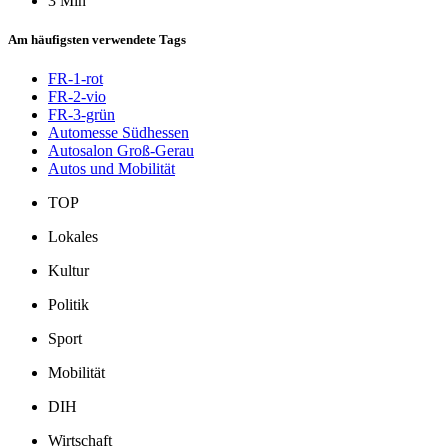
3 Min
Am häufigsten verwendete Tags
FR-1-rot
FR-2-vio
FR-3-grün
Automesse Südhessen
Autosalon Groß-Gerau
Autos und Mobilität
TOP
Lokales
Kultur
Politik
Sport
Mobilität
DIH
Wirtschaft