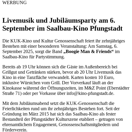
WERBUNG
Livemusik und Jubiläumsparty am 6.
September im Saalbau-Kino Pfungstadt
Die KUK-Kino und Kultur Genossenschaft feiert ihr zehnjähriges
Bestehen mit einer besonderen Veranstaltung: Am Samstag, 6.
September 2025, sorgt die Band
„Boogie Man & Friends“
im
Saalbau-Kino für Partystimmung.
Bereits ab 19 Uhr können sich die Gäste im Außenbereich bei
Grillgut und Getränken stärken, bevor ab 20 Uhr Livemusik das
Kino in eine Tanzfläche verwandelt. Karten kosten 10 Euro,
inklusive Würstchen vom Grill. Der Vorverkauf läuft an der
Kinokasse während der Öffnungszeiten, im M&Z Point (Eberstädter
Straße 71) oder per Vorkasse über
info@kino-pfungstadt.de
.
Mit dem Jubiläumsabend setzt die KUK-Genossenschaft die
Feierlichkeiten rund um ihr zehnjähriges Bestehen fort. Seit der
Gründung im März 2015 hat sich das Saalbau-Kino als fester
Bestandteil der Pfungstädter Kulturszene etabliert – getragen von
ehrenamtlichem Engagement, Genossenschaftsmitgliedern und
Förderverein.