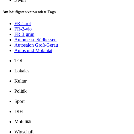
3 Min
Am häufigsten verwendete Tags
FR-1-rot
FR-2-vio
FR-3-grün
Automesse Südhessen
Autosalon Groß-Gerau
Autos und Mobilität
TOP
Lokales
Kultur
Politik
Sport
DIH
Mobilität
Wirtschaft