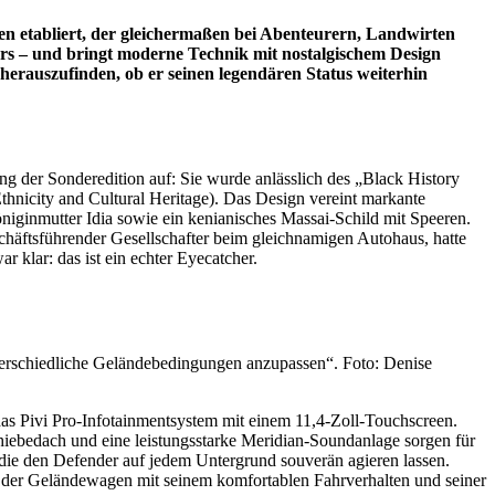
en etabliert, der gleichermaßen bei Abenteurern, Landwirten
kers – und bringt moderne Technik mit nostalgischem Design
rauszufinden, ob er seinen legendären Status weiterhin
g der Sonderedition auf: Sie wurde anlässlich des „Black History
icity and Cultural Heritage). Das Design vereint markante
iginmutter Idia sowie ein kenianisches Massai-Schild mit Speeren.
chäftsführender Gesellschafter beim gleichnamigen Autohaus, hatte
 klar: das ist ein echter Eyecatcher.
terschiedliche Geländebedingungen anzupassen“. Foto: Denise
as Pivi Pro-Infotainmentsystem mit einem 11,4-Zoll-Touchscreen.
chiebedach und eine leistungsstarke Meridian-Soundanlage sorgen für
ie den Defender auf jedem Untergrund souverän agieren lassen.
ns der Geländewagen mit seinem komfortablen Fahrverhalten und seiner