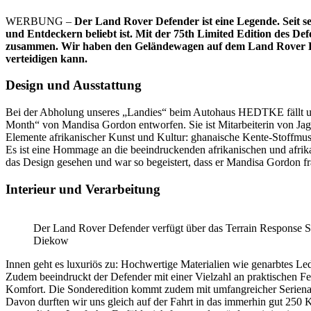
WERBUNG –
Der Land Rover Defender ist eine Legende. Seit s
und Entdeckern beliebt ist. Mit der 75th Limited Edition des De
zusammen. Wir haben den Geländewagen auf dem Land Rover Expe
verteidigen kann.
Design und Ausstattung
Bei der Abholung unseres „Landies“ beim Autohaus HEDTKE fällt uns b
Month“ von Mandisa Gordon entworfen. Sie ist Mitarbeiterin von J
Elemente afrikanischer Kunst und Kultur: ghanaische Kente-Stoffmus
Es ist eine Hommage an die beeindruckenden afrikanischen und afrika
das Design gesehen und war so begeistert, dass er Mandisa Gordon frag
Interieur und Verarbeitung
Der Land Rover Defender verfügt über das Terrain Response Sy
Diekow
Innen geht es luxuriös zu: Hochwertige Materialien wie genarbtes L
Zudem beeindruckt der Defender mit einer Vielzahl an praktischen Fea
Komfort. Die Sonderedition kommt zudem mit umfangreicher Serienau
Davon durften wir uns gleich auf der Fahrt in das immerhin gut 250 