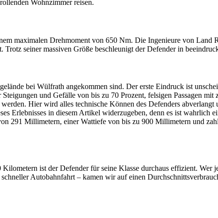
em rollenden Wohnzimmer reisen.
d einem maximalen Drehmoment von 650 Nm. Die Ingenieure von Land 
sert. Trotz seiner massiven Größe beschleunigt der Defender in beeindr
gelände bei Wülfrath angekommen sind. Der erste Eindruck ist unschein
er Steigungen und Gefälle von bis zu 70 Prozent, felsigen Passagen mi
en. Hier wird alles technische Können des Defenders abverlangt un
es Erlebnisses in diesem Artikel widerzugeben, denn es ist wahrlich ei
von 291 Millimetern, einer Wattiefe von bis zu 900 Millimetern und za
Kilometern ist der Defender für seine Klasse durchaus effizient. Wer j
 schneller Autobahnfahrt – kamen wir auf einen Durchschnittsverbrauch