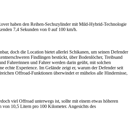
Rover haben den Reihen-Sechszylinder mit Mild-Hybrid-Technologie
uckenden 7,4 Sekunden von 0 auf 100 km/h.
bar, doch die Location bietet allerlei Schikanen, um seinen Defender
t zentnerschweren Findlingen bestückt, über Bodenlöcher, Treibsand
d Fahrerinnen und Fahrer werden darin geübt, mit solchen
ne echte Experience. Im Gelände zeigt er, warum der Defender seit
hlreichen Offroad-Funktionen überwindet er mühelos alle Hindernisse,
edoch viel Offroad unterwegs ist, sollte mit einem etwas höheren
 von 10,5 Litern pro 100 Kilometer. Angesichts des