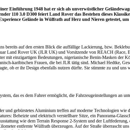
einer Einführung 1948 hat er sich als unverwüstlicher Geländewag
fender 110 3.0 D300 feiert Land Rover das Bestehen dieses Klassi
rience Gelände in Wülfrath auf Herz und Nieren getestet, um he
ereits auf den ersten Blick die auffällige Lackierung, bzw. Beklebun
aguar Land Rover UK (JLR UK) und Vorsitzende von REACH (Race, Ethn
ter mit einzigartigen Bedeutungen, nigerianische Benin-Masken der Kön
nisch-karibischen Frauen, die bei JLR tätig sind. Michael Hedtke, Ges
te, ob er ihr Design ebenfalls nutzen dürfte. Sie stimmte zu und uns war
stem, das es dem Fahrer ermöglicht, die Fahrzeugeinstellungen an un
eder und gebürstetes Aluminium treffen auf moderne Technologien wie d
tures: Beheizte und elektrisch verstellbare Sitze, ein Panorama-Glass
sstattung wie dem Terrain Response 2-System und der Luftfederung, d
Kilometer entfernte Wülfrath überzeugen. Auf der Straße überrascht u