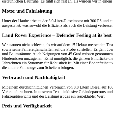
erstaunlichen Laufruhe. Es fühlt sich fast an, als würden wir in ein
Motor und Fahrleistung
Unter der Haube arbeitet der 3.0-Liter-Dieselmotor mit 300 PS un
ausgestattet, was sowohl die Effizienz als auch die Leistung verbes
Land Rover Experience – Defender Feeling at its best
Wir staunen nicht schlecht, als wir auf dem 15 Hektar messenden Test
sowie seine Fahrereigenschaften auf die Probe zu stellen. Es geht üb
und Baumstämme. Auch Neigungen von 45 Grad müssen genommen werd
Hindernissen umzugehen. Es ist unmöglich, die ganzen Eindrücke dies
Jahrzehnten ein Synonym für Robustheit ist. Mit einer Bodenfreiheit 
die andere Fahrzeuge zum Scheitern bringen.
Verbrauch und Nachhaltigkeit
Mit einem durchschnittlichen Verbrauch von 8,8 Litern Diesel auf 100 
Verbrauch rechnen. In unserem Test – inklusive Geländeparcours und
Fahrzeuggewichts und der Leistung ist das ein respektabler Wert.
Preis und Verfügbarkeit