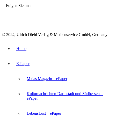
FACEBOOK
INSTAGRAM
BLUESKY
Folgen Sie uns:
© 2024, Ulrich Diehl Verlag & Medienservice GmbH, Germany
Home
E-Paper
M das Magazin – ePaper
Kulturnachrichten Darmstadt und Südhessen –
ePaper
LebensLust – ePaper