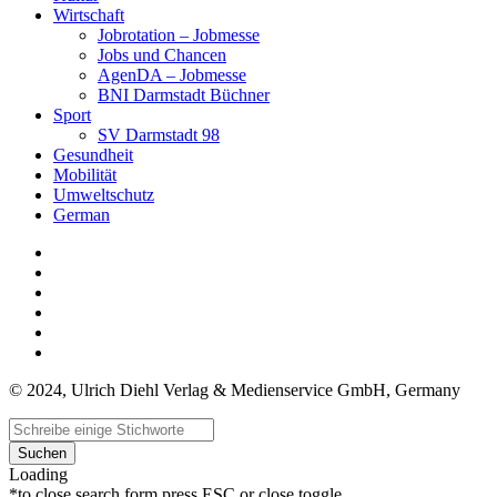
Wirtschaft
Jobrotation – Jobmesse
Jobs und Chancen
AgenDA – Jobmesse
BNI Darmstadt Büchner
Sport
SV Darmstadt 98
Gesundheit
Mobilität
Umweltschutz
German
© 2024, Ulrich Diehl Verlag & Medienservice GmbH, Germany
Suchen
Loading
*to close search form press ESC or close toggle