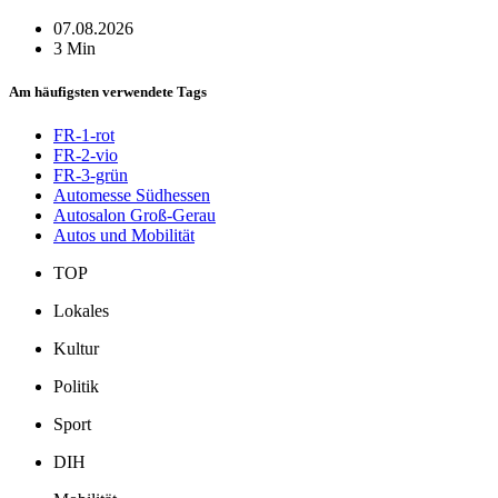
07.08.2026
3 Min
Am häufigsten verwendete Tags
FR-1-rot
FR-2-vio
FR-3-grün
Automesse Südhessen
Autosalon Groß-Gerau
Autos und Mobilität
TOP
Lokales
Kultur
Politik
Sport
DIH