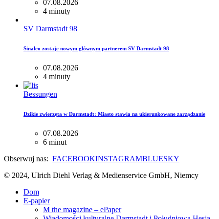
07.08.2026
4 minuty
SV Darmstadt 98
Sinalco zostaje nowym głównym partnerem SV Darmstadt 98
07.08.2026
4 minuty
Bessungen
Dzikie zwierzęta w Darmstadt: Miasto stawia na ukierunkowane zarządzanie
07.08.2026
6 minut
Obserwuj nas:
FACEBOOK
INSTAGRAM
BLUESKY
© 2024, Ulrich Diehl Verlag & Medienservice GmbH, Niemcy
Dom
E-papier
M the magazine – ePaper
Wiadomości kulturalne Darmstadt i Południowa Hesja