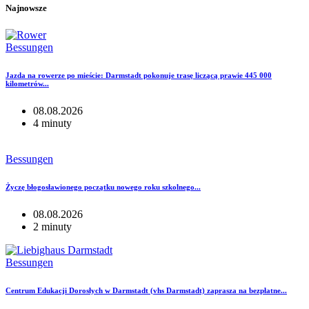
Najnowsze
Bessungen
Jazda na rowerze po mieście: Darmstadt pokonuje trasę liczącą prawie 445 000
kilometrów...
08.08.2026
4 minuty
Bessungen
Życzę błogosławionego początku nowego roku szkolnego...
08.08.2026
2 minuty
Bessungen
Centrum Edukacji Dorosłych w Darmstadt (vhs Darmstadt) zaprasza na bezpłatne...