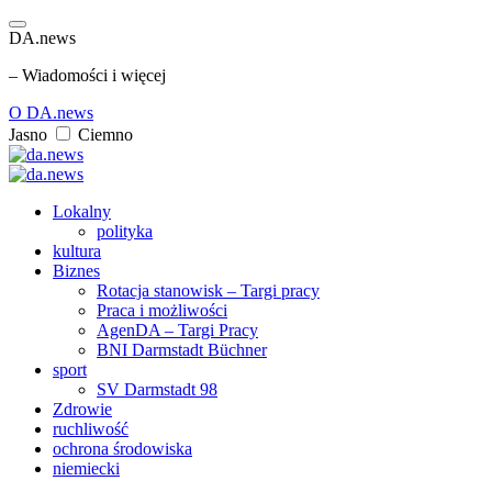
DA.news
– Wiadomości i więcej
O DA.news
Jasno
Ciemno
Lokalny
polityka
kultura
Biznes
Rotacja stanowisk – Targi pracy
Praca i możliwości
AgenDA – Targi Pracy
BNI Darmstadt Büchner
sport
SV Darmstadt 98
Zdrowie
ruchliwość
ochrona środowiska
niemiecki